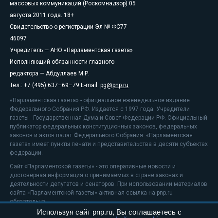
массовых коммуникаций (Роскомнадзор) 05
августа 2011 года. 18+
Свидетельство о регистрации Эл № ФС77-
46097
Учредитель — АНО «Парламентская газета»
Исполняющий обязанности главного
редактора — Абдуллаев М.Р.
Тел.: +7 (495) 637–69–79 E-mail:
pg@pnp.ru
«Парламентская газета» - официальное еженедельное издание
Федерального Собрания РФ. Издается с 1997 года. Учредители
газеты - Государственная Дума и Совет Федерации РФ. Официальный
публикатор федеральных конституционных законов, федеральных
законов и актов палат Федерального Собрания. «Парламентская
газета» имеет пункты печати и представительства в десяти субъектах
федерации.
Сайт «Парламентской газеты» - это оперативные новости и
достоверная информация о принимаемых в стране законах и
деятельности депутатов и сенаторов. При использовании материалов
сайта «Парламентской газеты» активная ссылка на pnp.ru
обязательна.
Используя сайт pnp.ru, Вы соглашаетесь с
На информационном ресурсе применяются
рекомендательные