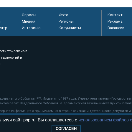
Опросы
Фото
Контакты
ы
Мнения
Регионы
Реклама
ентр
Интервью
Колумнисты
Вакансии
регистрировано в
 технологий и
8+
.
дерального Собрания РФ. Издается с 1997 года. Учредители газеты - Государств
ктов палат Федерального Собрания. «Парламентская газета» имеет пункты печати
оверная информация о принимаемых в стране законах и деятельности депутатов и
льзуя сайт pnp.ru, Вы соглашаетесь с
использованием файлов c
ехнологии
СОГЛАСЕН