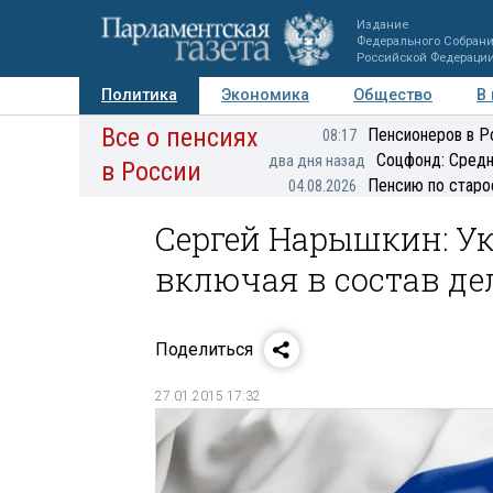
Издание
Федерального Собран
Российской Федераци
Политика
Экономика
Общество
В
Все о пенсиях
Фото
Авторы
Персоны
Мнения
Регионы
Пенсионеров в Р
08:17
Соцфонд: Средн
два дня назад
в России
Пенсию по старо
04.08.2026
Сергей Нарышкин: У
включая в состав д
Поделиться
27.01.2015 17:32