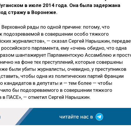
уганском в июле 2014 года. Она была задержана
под стражу в Воронеже.
Верховной рады по одной причине: потому, что
ак подозреваемой в совершении особо тяжкого
йских журналистов», — сказал Сергей Нарышкин, передае
российского парламента, ему «очень обидно, что одна
бразом шантажирует Парламентскую Ассамблею и прост
инично на фоне тех преступлений, которые совершены
оже были убиты журналисты, очевидно, у преступников
дставить, чтобы одна из политических партий Франции
о кандидатов в депутаты и — тем более — чтобы
чило бы подозреваемого в совершении тяжкого
в в ПАСЕ», — отметил Сергей Нарышкин.