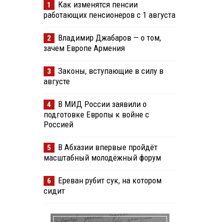
Как изменятся пенсии
1
работающих пенсионеров с 1 августа
Владимир Джабаров — о том,
2
зачем Европе Армения
Законы, вступающие в силу в
3
августе
В МИД России заявили о
4
подготовке Европы к войне с
Россией
В Абхазии впервые пройдёт
5
масштабный молодёжный форум
Ереван рубит сук, на котором
6
сидит