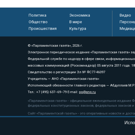
Политика
Экономика
Видео
Общество
В мире
Персон
Происшествия
Культура
Медиац
© «Парламентская газета», 2026 г.
Электронное периодическое издание «Парламентская газета» за
Федеральной службе по надзору в сфере связи, информационных
массовых коммуникаций (Роскомнадзор) 05 августа 2011 года. 1
Свидетельство о регистрации Эл № ФС77-46097
Учредитель — АНО «Парламентская газета»
Исполняющий обязанности главного редактора — Абдуллаев М.Р
Тел.: +7 (495) 637–69–79 E-mail:
pg@pnp.ru
«Парламентская газета» - официальное еженедельное издание Фе
федеральных конституционных законов, федеральных законов и а
Сайт «Парламентской газеты» - это оперативные новости и дост
«Парламентской газеты» активная ссылка на pnp.ru обязательна.
Испо
На информационном ресурсе применяются
рекомендательные т
Положение о защите персональных данных