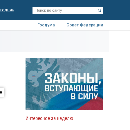
егодня»
Госдума
Совет Федерации
я
Авто
Недвижимость
Технологии
иза
Интересное за неделю