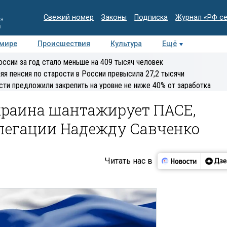
Свежий номер
Законы
Подписка
Журнал «РФ с
ия
и
 мире
Происшествия
Культура
Ещё
Медиацентр
Интервью
Колумнисты
Делова
оссии за год стало меньше на 409 тысяч человек
эксперт
яя пенсия по старости в России превысила 27,2 тысячи
сти предложили закрепить на уровне не ниже 40% от заработка
краина шантажирует ПАСЕ,
елегации Надежду Савченко
Читать нас в