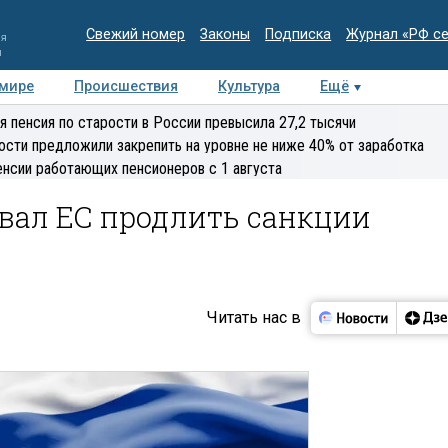
Свежий номер
Законы
Подписка
Журнал «РФ с
ия
и
 мире
Происшествия
Культура
Ещё
Медиацентр
Интервью
Колумнисты
Делова
я пенсия по старости в России превысила 27,2 тысячи
эксперт
ости предложили закрепить на уровне не ниже 40% от заработка
енсии работающих пенсионеров с 1 августа
вал ЕС продлить санкции
Читать нас в