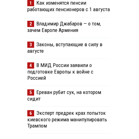
Как изменятся пенсии
1
работающих пенсионеров с 1 августа
Владимир Джабаров — о том,
2
зачем Европе Армения
Законы, вступающие в силу в
3
августе
В МИД России заявили о
4
подготовке Европы к войне с
Россией
Ереван рубит сук, на котором
5
сидит
Эксперт предрек крах попыток
6
киевского режима манипулировать
Трампом