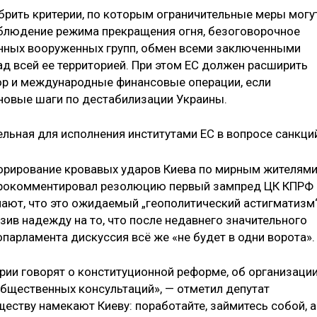
брить критерии, по которым ограничительные меры могу
блюдение режима прекращения огня, безоговорочное
онных вооруженных групп, обмен всеми заключенными
ад всей ее территорией. При этом ЕС должен расширить
тор и международные финансовые операции, если
 новые шаги по дестабилизации Украины.
льная для исполнения институтами ЕС в вопросе санкци
норирование кровавых ударов Киева по мирным жителям
 прокомментировал резолюцию первый зампред ЦК КПРФ
имают, что это ожидаемый „геополитический астигматизм
азив надежду на то, что после недавнего значительного
парламента дискуссия всё же «не будет в одни ворота».
рии говорят о конституционной реформе, об организаци
щественных консультаций», — отметил депутат
еству намекают Киеву: поработайте, займитесь собой, а