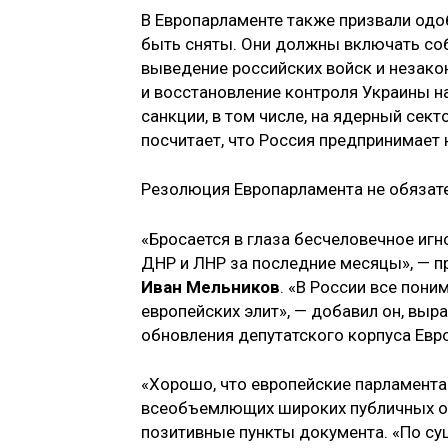
В Европарламенте также призвали одо
быть сняты. Они должны включать со
выведение российских войск и незак
и восстановление контроля Украины н
санкции, в том числе, на ядерный сек
посчитает, что Россия предпринимает
Резолюция Европарламента не обязате
«Бросается в глаза бесчеловечное иг
ДНР и ЛНР за последние месяцы», —
Иван Мельников
. «В России все пон
европейских элит», — добавил он, выр
обновления депутатского корпуса Евро
«Хорошо, что европейские парламента
всеобъемлющих широких публичных об
позитивные пункты документа. «По сущ