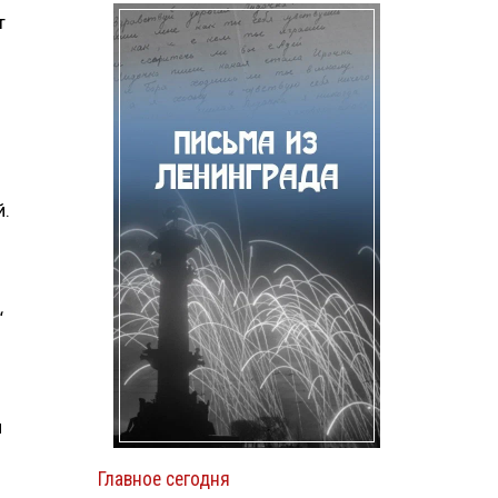
т
й.
и
“
и
Главное сегодня