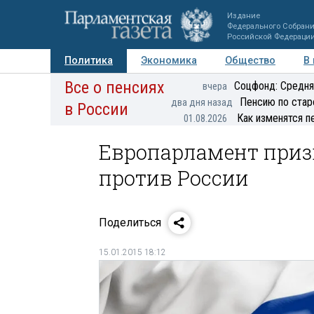
Издание
Федерального Собран
Российской Федераци
Политика
Экономика
Общество
В
Все о пенсиях
Фото
Авторы
Персоны
Мнения
Регионы
Соцфонд: Средня
вчера
Пенсию по стар
два дня назад
в России
Как изменятся п
01.08.2026
Европарламент приз
против России
Поделиться
15.01.2015 18:12