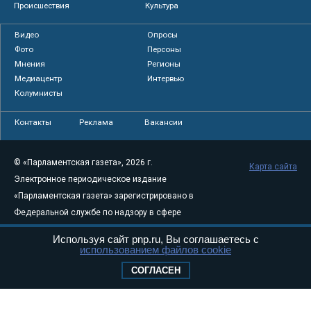
Происшествия
Культура
Видео
Опросы
Фото
Персоны
Мнения
Регионы
Медиацентр
Интервью
Колумнисты
Контакты
Реклама
Вакансии
© «Парламентская газета», 2026 г.
Карта сайта
Электронное периодическое издание
«Парламентская газета» зарегистрировано в
Федеральной службе по надзору в сфере
связи, информационных технологий и
Используя сайт pnp.ru, Вы соглашаетесь с
массовых коммуникаций (Роскомнадзор) 05
использованием файлов cookie
августа 2011 года. 18+
СОГЛАСЕН
Свидетельство о регистрации Эл № ФС77-
46097