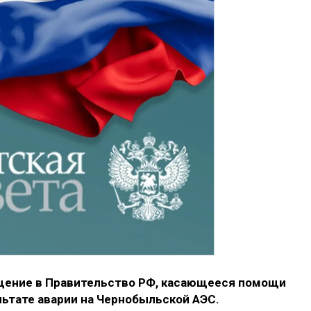
щение в Правительство РФ, касающееся помощи
ьтате аварии на Чернобыльской АЭС.