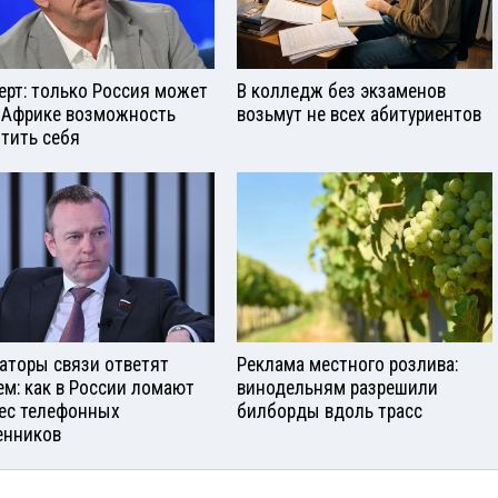
ерт: только Россия может
В колледж без экзаменов
 Африке возможность
возьмут не всех абитуриентов
тить себя
аторы связи ответят
Реклама местного розлива:
ем: как в России ломают
винодельням разрешили
ес телефонных
билборды вдоль трасс
нников