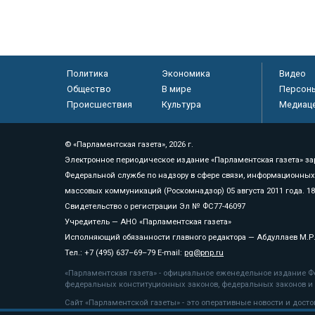
Политика
Экономика
Видео
Общество
В мире
Персон
Происшествия
Культура
Медиац
© «Парламентская газета», 2026 г.
Электронное периодическое издание «Парламентская газета» за
Федеральной службе по надзору в сфере связи, информационных
массовых коммуникаций (Роскомнадзор) 05 августа 2011 года. 1
Свидетельство о регистрации Эл № ФС77-46097
Учредитель — АНО «Парламентская газета»
Исполняющий обязанности главного редактора — Абдуллаев М.Р
Тел.: +7 (495) 637–69–79 E-mail:
pg@pnp.ru
«Парламентская газета» - официальное еженедельное издание Фе
федеральных конституционных законов, федеральных законов и а
Сайт «Парламентской газеты» - это оперативные новости и дост
«Парламентской газеты» активная ссылка на pnp.ru обязательна.