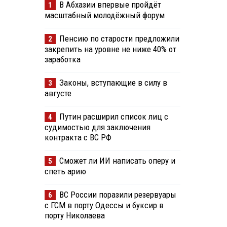
В Абхазии впервые пройдёт
1
масштабный молодёжный форум
Пенсию по старости предложили
2
закрепить на уровне не ниже 40% от
заработка
Законы, вступающие в силу в
3
августе
Путин расширил список лиц с
4
судимостью для заключения
контракта с ВС РФ
Сможет ли ИИ написать оперу и
5
спеть арию
ВС России поразили резервуары
6
с ГСМ в порту Одессы и буксир в
порту Николаева