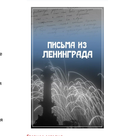
е
я
ся