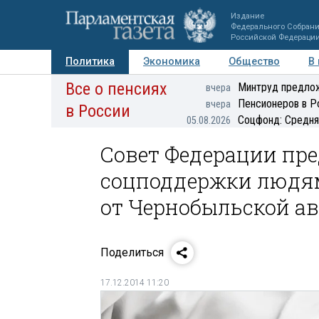
Издание
Федерального Собран
Российской Федераци
Политика
Экономика
Общество
В
Все о пенсиях
Фото
Авторы
Персоны
Мнения
Регионы
Минтруд предлож
вчера
Пенсионеров в Р
вчера
в России
Соцфонд: Средня
05.08.2026
Совет Федерации пре
соцподдержки людя
от Чернобыльской а
Поделиться
17.12.2014 11:20