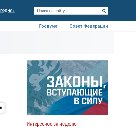
егодня»
Госдума
Совет Федерации
я
Авто
Недвижимость
Технологии
иза
Интересное за неделю