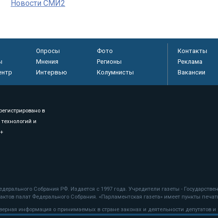
Новости СМИ2
Опросы
Фото
Контакты
ы
Мнения
Регионы
Реклама
ентр
Интервью
Колумнисты
Вакансии
регистрировано в
 технологий и
8+
.
дерального Собрания РФ. Издается с 1997 года. Учредители газеты - Государств
ктов палат Федерального Собрания. «Парламентская газета» имеет пункты печати
оверная информация о принимаемых в стране законах и деятельности депутатов и