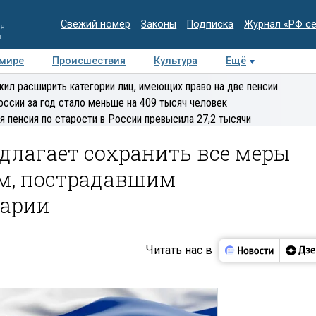
Свежий номер
Законы
Подписка
Журнал «РФ с
ия
и
 мире
Происшествия
Культура
Ещё
Медиацентр
Интервью
Колумнисты
Делова
ил расширить категории лиц, имеющих право на две пенсии
эксперт
оссии за год стало меньше на 409 тысяч человек
я пенсия по старости в России превысила 27,2 тысячи
длагает сохранить все меры
м, пострадавшим
варии
Читать нас в