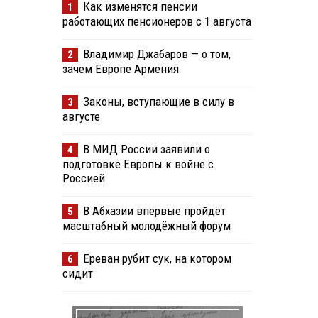
Как изменятся пенсии
1
работающих пенсионеров с 1 августа
Владимир Джабаров — о том,
2
зачем Европе Армения
Законы, вступающие в силу в
3
августе
В МИД России заявили о
4
подготовке Европы к войне с
Россией
В Абхазии впервые пройдёт
5
масштабный молодёжный форум
Ереван рубит сук, на котором
6
сидит