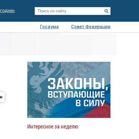
егодня»
Госдума
Совет Федерации
я
Авто
Недвижимость
Технологии
иза
Интересное за неделю