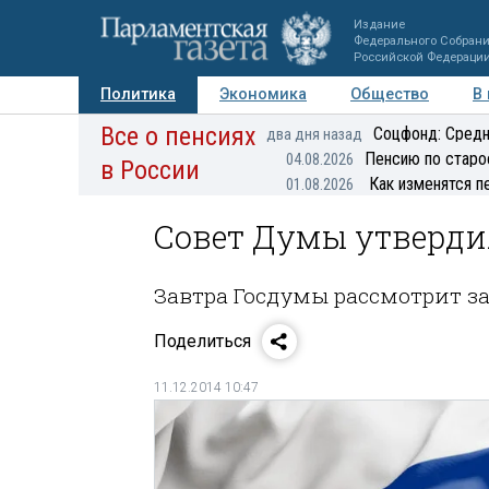
Издание
Федерального Собран
Российской Федераци
Политика
Экономика
Общество
В
Все о пенсиях
Фото
Авторы
Персоны
Мнения
Регионы
Соцфонд: Средн
два дня назад
Пенсию по старо
04.08.2026
в России
Как изменятся п
01.08.2026
Совет Думы утверди
Завтра Госдумы рассмотрит з
Поделиться
11.12.2014 10:47