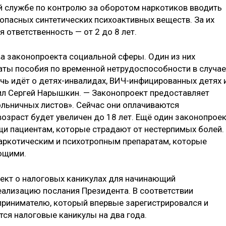
й службе по контролю за оборотом наркотиков вводить
опасных синтетических психоактивных веществ. За их
 ответственность — от 2 до 8 лет.
ва законопроекта социальной сферы. Один из них
аты пособия по временной нетрудоспособности в случае
чь идёт о детях-инвалидах, ВИЧ-инфицированных детях 
нил Сергей Нарышкин. — Законопроект предоставляет
ольничных листов». Сейчас они оплачиваются
возраст будет увеличен до 18 лет. Ещё один законопрое
и пациентам, которые страдают от нестерпимых болей.
наркотическим и психотропным препаратам, которые
ющими.
ект о налоговых каникулах для начинающий
еализацию послания Президента. В соответствии
принимателю, который впервые зарегистрировался и
тся налоговые каникулы на два года.