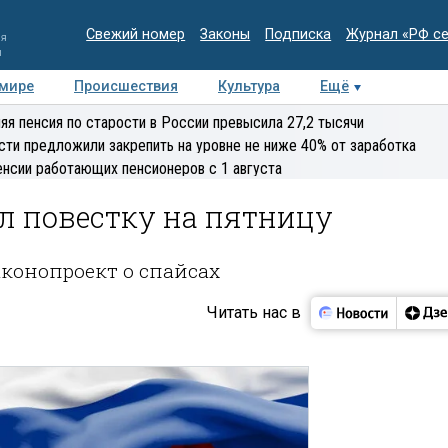
Свежий номер
Законы
Подписка
Журнал «РФ с
ия
и
 мире
Происшествия
Культура
Ещё
Медиацентр
Интервью
Колумнисты
Делова
яя пенсия по старости в России превысила 27,2 тысячи
эксперт
сти предложили закрепить на уровне не ниже 40% от заработка
енсии работающих пенсионеров с 1 августа
л повестку на пятницу
аконопроект о спайсах
Читать нас в