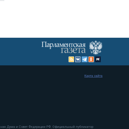
Карта сайта
енная Дума и Совет Федерации РФ. Официальный публикатор