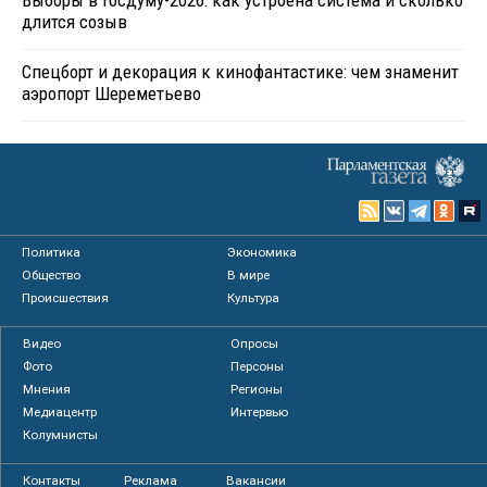
Выборы в Госдуму-2026: как устроена система и сколько
длится созыв
Спецборт и декорация к кинофантастике: чем знаменит
аэропорт Шереметьево
Политика
Экономика
Общество
В мире
Происшествия
Культура
Видео
Опросы
Фото
Персоны
Мнения
Регионы
Медиацентр
Интервью
Колумнисты
Контакты
Реклама
Вакансии