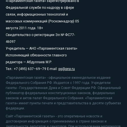
«Парламентская газета» зарегистрировано в
Федеральной службе по надзору в сфере
связи, информационных технологий и
массовых коммуникаций (Роскомнадзор) 05
августа 2011 года. 18+
Свидетельство о регистрации Эл № ФС77-
46097
Учредитель — АНО «Парламентская газета»
Исполняющий обязанности главного
редактора — Абдуллаев М.Р.
Тел.: +7 (495) 637–69–79 E-mail:
pg@pnp.ru
«Парламентская газета» - официальное еженедельное издание
Федерального Собрания РФ. Издается с 1997 года. Учредители
газеты - Государственная Дума и Совет Федерации РФ. Официальный
публикатор федеральных конституционных законов, федеральных
законов и актов палат Федерального Собрания. «Парламентская
газета» имеет пункты печати и представительства в десяти субъектах
федерации.
Сайт «Парламентской газеты» - это оперативные новости и
достоверная информация о принимаемых в стране законах и
деятельности депутатов и сенаторов. При использовании материалов