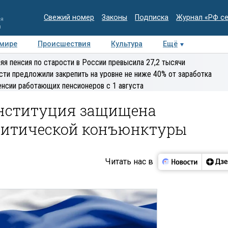
Свежий номер
Законы
Подписка
Журнал «РФ с
ия
и
 мире
Происшествия
Культура
Ещё
Медиацентр
Интервью
Колумнисты
Делова
яя пенсия по старости в России превысила 27,2 тысячи
эксперт
сти предложили закрепить на уровне не ниже 40% от заработка
енсии работающих пенсионеров с 1 августа
нституция защищена
литической конъюнктуры
Читать нас в