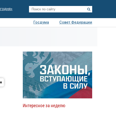
егодня»
Госдума
Совет Федерации
я
Авто
Недвижимость
Технологии
иза
Интересное за неделю