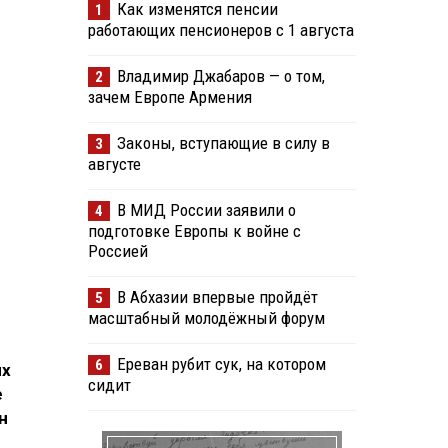
Как изменятся пенсии
1
работающих пенсионеров с 1 августа
Владимир Джабаров — о том,
2
зачем Европе Армения
Законы, вступающие в силу в
3
августе
В МИД России заявили о
4
подготовке Европы к войне с
Россией
В Абхазии впервые пройдёт
5
масштабный молодёжный форум
Ереван рубит сук, на котором
6
ых
сидит
е
н