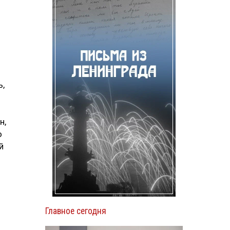
ь,
н,
о
й
Главное сегодня