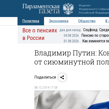
Издание
Федерального Собран
Российской Федераци
Политика
Экономика
Общество
В
Все о пенсиях
Фото
Авторы
Персоны
Мнения
Регионы
Соцфонд: Средн
два дня назад
Пенсию по старо
04.08.2026
в России
Как изменятся п
01.08.2026
Владимир Путин: Ко
от сиюминутной по
Поделиться
08.12.2014 17:05