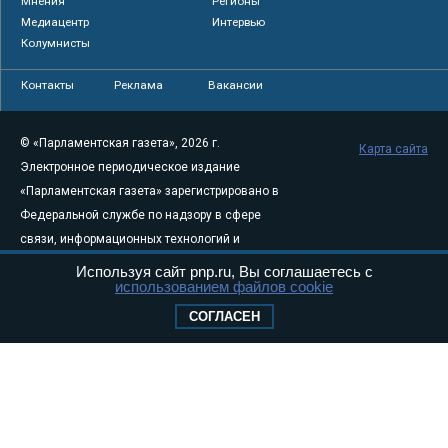
Мнения
Регионы
Медиацентр
Интервью
Колумнисты
Контакты
Реклама
Вакансии
© «Парламентская газета», 2026 г.
Карта сайта
Электронное периодическое издание
«Парламентская газета» зарегистрировано в
Федеральной службе по надзору в сфере
связи, информационных технологий и
массовых коммуникаций (Роскомнадзор) 05
Используя сайт pnp.ru, Вы соглашаетесь с
использованием файлов cookie
августа 2011 года. 18+
Свидетельство о регистрации Эл № ФС77-
СОГЛАСЕН
46097
Учредитель — АНО «Парламентская газета»
Исполняющий обязанности главного
редактора — Абдуллаев М.Р.
Тел.: +7 (495) 637–69–79 E-mail:
pg@pnp.ru