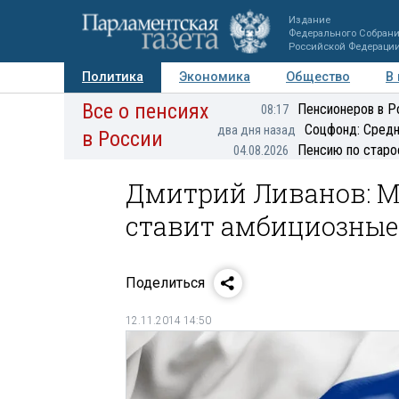
Издание
Федерального Собран
Российской Федераци
Политика
Экономика
Общество
В
Все о пенсиях
Фото
Авторы
Персоны
Мнения
Регионы
Пенсионеров в Р
08:17
Соцфонд: Средн
два дня назад
в России
Пенсию по старо
04.08.2026
Дмитрий Ливанов: М
ставит амбициозные
Поделиться
12.11.2014 14:50