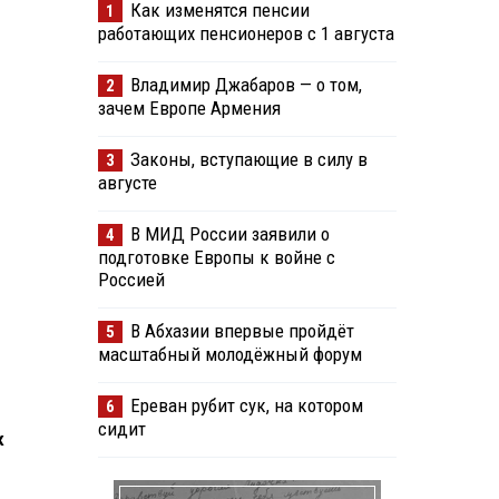
Как изменятся пенсии
1
работающих пенсионеров с 1 августа
Владимир Джабаров — о том,
2
зачем Европе Армения
Законы, вступающие в силу в
3
августе
В МИД России заявили о
4
подготовке Европы к войне с
Россией
В Абхазии впервые пройдёт
5
масштабный молодёжный форум
Ереван рубит сук, на котором
6
сидит
х