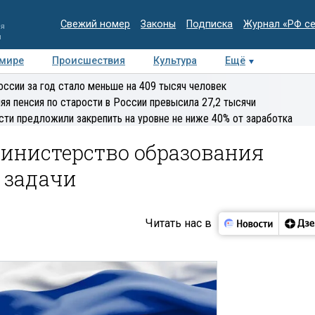
Свежий номер
Законы
Подписка
Журнал «РФ с
ия
и
 мире
Происшествия
Культура
Ещё
Медиацентр
Интервью
Колумнисты
Делова
оссии за год стало меньше на 409 тысяч человек
эксперт
яя пенсия по старости в России превысила 27,2 тысячи
сти предложили закрепить на уровне не ниже 40% от заработка
инистерство образования
 задачи
Читать нас в