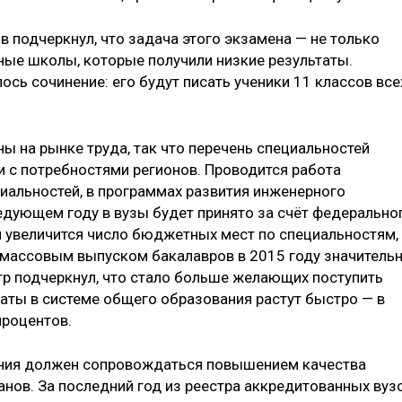
в подчеркнул, что задача этого экзамена — не только
мные школы, которые получили низкие результаты.
ось сочинение: его будут писать ученики 11 классов все
 на рынке труда, так что перечень специальностей
и с потребностями регионов. Проводится работа
альностей, в программах развития инженерного
ледующем году в вузы будет принято за счёт федерально
 увеличится число бюджетных мест по специальностям,
с массовым выпуском бакалавров в 2015 году значитель
стр подчеркнул, что стало больше желающих поступить
латы в системе общего образования растут быстро — в
процентов.
ания должен сопровождаться повышением качества
анов. За последний год из реестра аккредитованных вуз