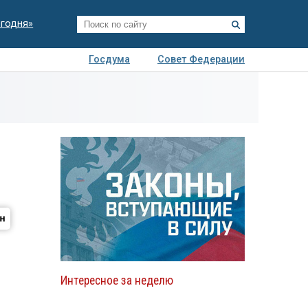
егодня»
Госдума
Совет Федерации
я
Авто
Недвижимость
Технологии
иза
Интересное за неделю