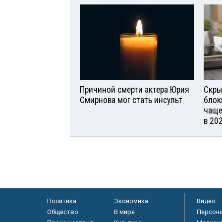
Причиной смерти актера Юрия
Скры
Смирнова мог стать инсульт
блок
чаще
в 20
Политика
Экономика
Видео
Общество
В мире
Персон