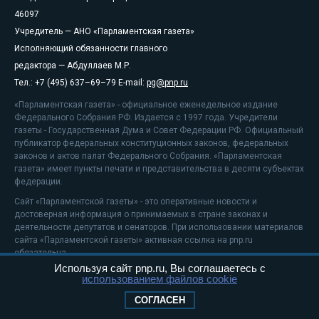
46097
Учредитель — АНО «Парламентская газета»
Исполняющий обязанности главного
редактора — Абдуллаев М.Р.
Тел.: +7 (495) 637–69–79 E-mail:
pg@pnp.ru
«Парламентская газета» - официальное еженедельное издание
Федерального Собрания РФ. Издается с 1997 года. Учредители
газеты - Государственная Дума и Совет Федерации РФ. Официальный
публикатор федеральных конституционных законов, федеральных
законов и актов палат Федерального Собрания. «Парламентская
газета» имеет пункты печати и представительства в десяти субъектах
федерации.
Сайт «Парламентской газеты» - это оперативные новости и
достоверная информация о принимаемых в стране законах и
деятельности депутатов и сенаторов. При использовании материалов
сайта «Парламентской газеты» активная ссылка на pnp.ru
обязательна.
Используя сайт pnp.ru, Вы соглашаетесь с
На информационном ресурсе применяются
рекомендательные
использованием файлов cookie
технологии
Положение о защите персональных данных
СОГЛАСЕН