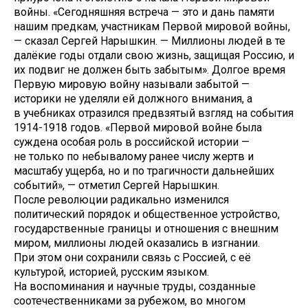
войны. «Сегодняшняя встреча — это и дань памяти
нашим предкам, участникам Первой мировой войны,
— сказал Сергей Нарышкин. — Миллионы людей в те
далёкие годы отдали свою жизнь, защищая Россию, и
их подвиг не должен быть забытым». Долгое время
Первую мировую войну называли забытой —
историки не уделяли ей должного внимания, а
в учебниках отразился предвзятый взгляд на события
1914-1918 годов. «Первой мировой войне была
суждена особая роль в российской истории —
не только по небывалому ранее числу жертв и
масштабу ущерба, но и по трагичности дальнейших
событий», — отметил Сергей Нарышкин.
После революции радикально изменился
политический порядок и общественное устройство,
государственные границы и отношения с внешним
миром, миллионы людей оказались в изгнании.
При этом они сохранили связь с Россией, с её
культурой, историей, русским языком.
На воспоминания и научные труды, созданные
соотечественниками за рубежом, во многом