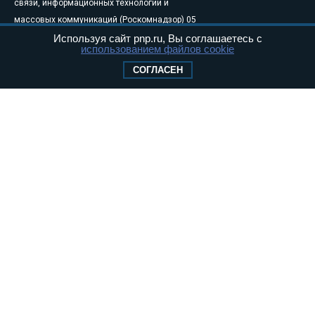
связи, информационных технологий и
массовых коммуникаций (Роскомнадзор) 05
августа 2011 года. 18+
Используя сайт pnp.ru, Вы соглашаетесь с
использованием файлов cookie
Свидетельство о регистрации Эл № ФС77-
СОГЛАСЕН
46097
Учредитель — АНО «Парламентская газета»
Исполняющий обязанности главного
редактора — Абдуллаев М.Р.
Тел.: +7 (495) 637–69–79 E-mail:
pg@pnp.ru
«Парламентская газета» - официальное еженедельное издание
Федерального Собрания РФ. Издается с 1997 года. Учредители
газеты - Государственная Дума и Совет Федерации РФ. Официальный
публикатор федеральных конституционных законов, федеральных
законов и актов палат Федерального Собрания. «Парламентская
газета» имеет пункты печати и представительства в десяти субъектах
федерации.
Сайт «Парламентской газеты» - это оперативные новости и
достоверная информация о принимаемых в стране законах и
деятельности депутатов и сенаторов. При использовании материалов
сайта «Парламентской газеты» активная ссылка на pnp.ru
обязательна.