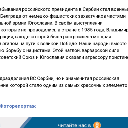
ывания российского президента в Сербии стал военн
 Белграда от немецко-фашистских захватчиков частями
ьной армии Югославии. В своём выступлении
которые не проводились в стране с 1985 года, Владими
ерация, в ходе которой была разгромлена мощная
 этапом на пути к великой Победе. Наши народы вместе
ю борьбу с нацистами. Этой наглой, варварской силе
 Советский Союз и Югославия оказали агрессору поистин
одразделения ВС Сербии, но и знаменитая российская
ение которой стало одним из самых красочных элементо
. Фоторепортаж