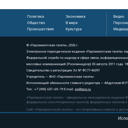
Политика
Экономика
Видео
Общество
В мире
Персон
Происшествия
Культура
Медиац
© «Парламентская газета», 2026 г.
Электронное периодическое издание «Парламентская газета» за
Федеральной службе по надзору в сфере связи, информационных
массовых коммуникаций (Роскомнадзор) 05 августа 2011 года. 1
Свидетельство о регистрации Эл № ФС77-46097
Учредитель — АНО «Парламентская газета»
Исполняющий обязанности главного редактора — Абдуллаев М.Р
Тел.: +7 (495) 637–69–79 E-mail:
pg@pnp.ru
«Парламентская газета» - официальное еженедельное издание Фе
федеральных конституционных законов, федеральных законов и а
Сайт «Парламентской газеты» - это оперативные новости и дост
«Парламентской газеты» активная ссылка на pnp.ru обязательна.
Испо
На информационном ресурсе применяются
рекомендательные т
Положение о защите персональных данных