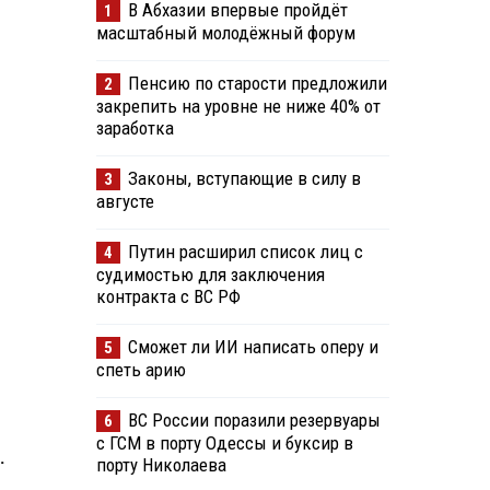
В Абхазии впервые пройдёт
1
масштабный молодёжный форум
Пенсию по старости предложили
2
закрепить на уровне не ниже 40% от
заработка
Законы, вступающие в силу в
3
августе
Путин расширил список лиц с
4
судимостью для заключения
контракта с ВС РФ
Сможет ли ИИ написать оперу и
5
спеть арию
ВС России поразили резервуары
6
с ГСМ в порту Одессы и буксир в
.
порту Николаева