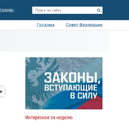
егодня»
Госдума
Совет Федерации
я
Авто
Недвижимость
Технологии
иза
Интересное за неделю