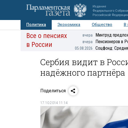
Издание
Федерального Собран
Российской Федераци
Политика
Экономика
Общество
В
Все о пенсиях
Фото
Авторы
Персоны
Мнения
Регионы
Минтруд предлож
вчера
Пенсионеров в Р
вчера
в России
Соцфонд: Средня
05.08.2026
Сербия видит в Росс
надёжного партнёра
Поделиться
17.10.2014 11:14