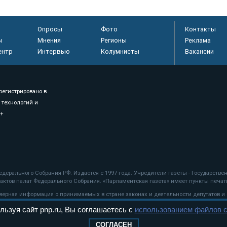
Опросы
Фото
Контакты
ы
Мнения
Регионы
Реклама
ентр
Интервью
Колумнисты
Вакансии
регистрировано в
 технологий и
8+
.
дерального Собрания РФ. Издается с 1997 года. Учредители газеты - Государств
ктов палат Федерального Собрания. «Парламентская газета» имеет пункты печати
оверная информация о принимаемых в стране законах и деятельности депутатов и
льзуя сайт pnp.ru, Вы соглашаетесь с
использованием файлов c
ехнологии
СОГЛАСЕН