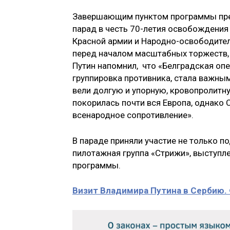
Завершающим пунктом программы преб
парад в честь 70-летия освобождения
Красной армии и Народно-освободител
перед началом масштабных торжеств, 
Путин напомнил, что «Белградская оп
группировка противника, стала важным
вели долгую и упорную, кровопролитну
покорилась почти вся Европа, однако
всенародное сопротивление».
В параде приняли участие не только п
пилотажная группа «Стрижи», выступл
программы.
Визит Владимира Путина в Сербию