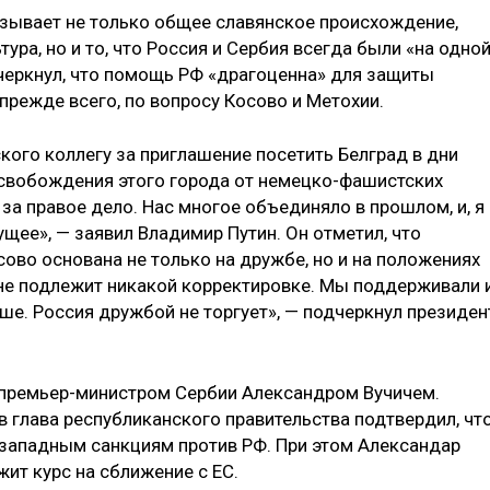
язывает не только общее славянское происхождение,
тура, но и то, что Россия и Сербия всегда были «на одно
дчеркнул, что помощь РФ «драгоценна» для защиты
прежде всего, по вопросу Косово и Метохии.
кого коллегу за приглашение посетить Белград в дни
свобождения этого города от немецко-фашистских
за правое дело. Нас многое объединяло в прошлом, и, я
ущее», — заявил Владимир Путин. Он отметил, что
ово основана не только на дружбе, но и на положениях
не подлежит никакой корректировке. Мы поддерживали 
. Россия дружбой не торгует», — подчеркнул президен
 премьер-министром Сербии Александром Вучичем.
 глава республиканского правительства подтвердил, чт
 западным санкциям против РФ. При этом Александар
жит курс на сближение с ЕС.