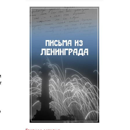
й
и
т
о