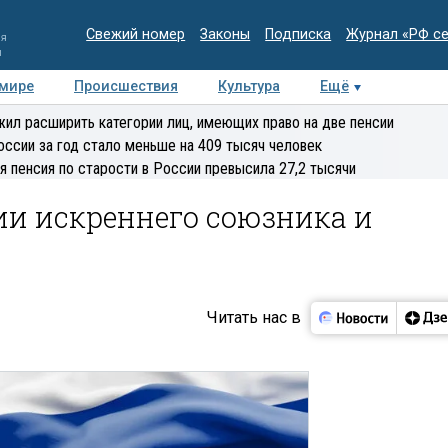
Свежий номер
Законы
Подписка
Журнал «РФ с
ия
и
 мире
Происшествия
Культура
Ещё
Медиацентр
Интервью
Колумнисты
Делова
ил расширить категории лиц, имеющих право на две пенсии
эксперт
оссии за год стало меньше на 409 тысяч человек
я пенсия по старости в России превысила 27,2 тысячи
ии искреннего союзника и
Читать нас в