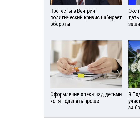
Протесты в Венгрии:
Эксп
политический кризис набирает
дать
обороты
защи
Оформление опеки над детьми
В По
хотят сделать проще
учас
за б