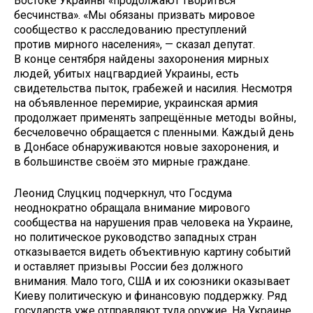
Востоке Украины «продолжают твориться
бесчинства». «Мы обязаны призвать мировое
сообщество к расследованию преступлений
против мирного населения», — сказал депутат.
В конце сентября найдены захоронения мирных
людей, убитых нацгвардией Украины, есть
свидетельства пыток, грабежей и насилия. Несмотря
на объявленное перемирие, украинская армия
продолжает применять запрещённые методы войны,
бесчеловечно обращается с пленными. Каждый день
в Донбасе обнаруживаются новые захоронения, и
в большинстве своём это мирные граждане.
Леонид Слуцкиц подчеркнул, что Госдума
неоднократно обращала внимание мирового
сообщества на нарушения прав человека на Украине,
но политическое руководство западных стран
отказывается видеть объективную картину событий
и оставляет призывы России без должного
внимания. Мало того, США и их союзники оказывает
Киеву политическую и финансовую поддержку. Ряд
государств уже отправляют туда оружие. На Украине