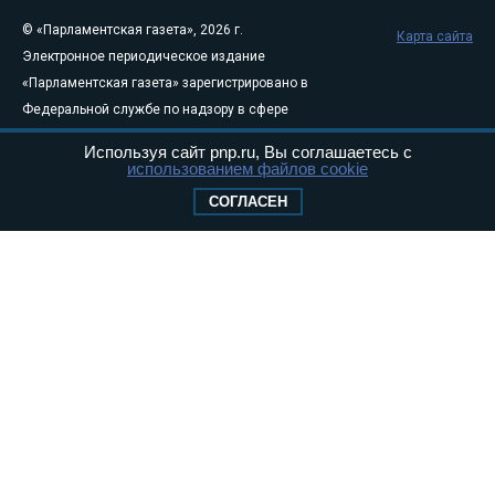
© «Парламентская газета», 2026 г.
Карта сайта
Электронное периодическое издание
«Парламентская газета» зарегистрировано в
Федеральной службе по надзору в сфере
связи, информационных технологий и
Используя сайт pnp.ru, Вы соглашаетесь с
массовых коммуникаций (Роскомнадзор) 05
использованием файлов cookie
августа 2011 года. 18+
СОГЛАСЕН
Свидетельство о регистрации Эл № ФС77-
46097
Учредитель — АНО «Парламентская газета»
Исполняющий обязанности главного
редактора — Абдуллаев М.Р.
Тел.: +7 (495) 637–69–79 E-mail:
pg@pnp.ru
«Парламентская газета» - официальное еженедельное издание
Федерального Собрания РФ. Издается с 1997 года. Учредители
газеты - Государственная Дума и Совет Федерации РФ. Официальный
публикатор федеральных конституционных законов, федеральных
законов и актов палат Федерального Собрания. «Парламентская
газета» имеет пункты печати и представительства в десяти субъектах