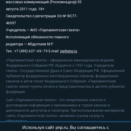
массовых коммуникаций (Роскомнадзор) 05
августа 2011 года. 18+
Свидетельство о регистрации Эл № ФС77-
46097
Учредитель — АНО «Парламентская газета»
Исполняющий обязанности главного
редактора — Абдуллаев М.Р.
Тел.: +7 (495) 637–69–79 E-mail:
pg@pnp.ru
«Парламентская газета» - официальное еженедельное издание
Федерального Собрания РФ. Издается с 1997 года. Учредители
газеты - Государственная Дума и Совет Федерации РФ. Официальный
публикатор федеральных конституционных законов, федеральных
законов и актов палат Федерального Собрания. «Парламентская
газета» имеет пункты печати и представительства в десяти субъектах
федерации.
Сайт «Парламентской газеты» - это оперативные новости и
достоверная информация о принимаемых в стране законах и
деятельности депутатов и сенаторов. При использовании материалов
сайта «Парламентской газеты» активная ссылка на pnp.ru
обязательна.
Используя сайт pnp.ru, Вы соглашаетесь с
На информационном ресурсе применяются
рекомендательные