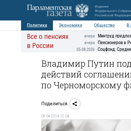
Издание
Федерального Собран
Российской Федераци
Политика
Экономика
Общество
В
Все о пенсиях
Фото
Авторы
Персоны
Мнения
Регионы
Минтруд предлож
вчера
Пенсионеров в Р
вчера
в России
Соцфонд: Средня
05.08.2026
Владимир Путин под
действий соглашени
по Черноморскому ф
Поделиться
02.04.2014 12:04