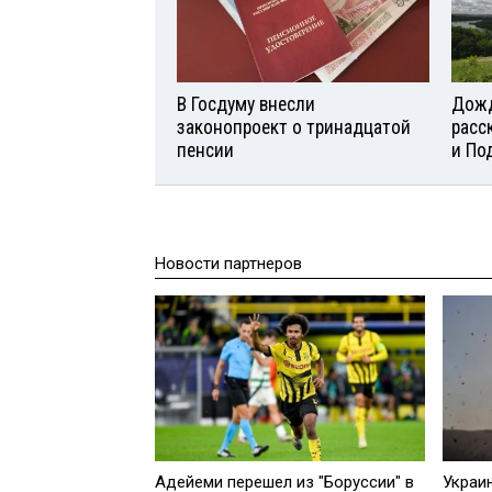
В Госдуму внесли
Дожд
законопроект о тринадцатой
расс
пенсии
и По
Новости партнеров
Адейеми перешел из "Боруссии" в
Украи