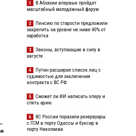
В Абхазии впервые пройдёт
1
масштабный молодёжный форум
Пенсию по старости предложили
2
закрепить на уровне не ниже 40% от
заработка
Законы, вступающие в силу в
3
августе
Путин расширил список лиц с
4
судимостью для заключения
контракта с ВС РФ
Сможет ли ИИ написать оперу и
5
спеть арию
ВС России поразили резервуары
6
с ГСМ в порту Одессы и буксир в
-
порту Николаева
ии