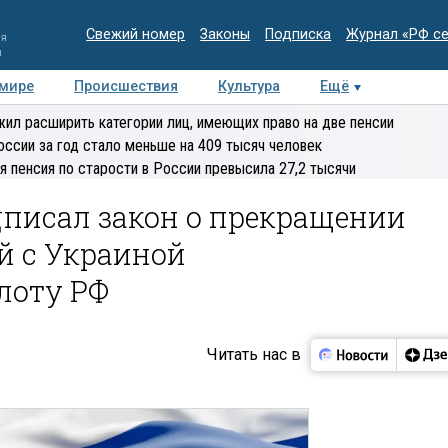
Свежий номер
Законы
Подписка
Журнал «РФ с
ия
и
 мире
Происшествия
Культура
Ещё
Медиацентр
Интервью
Колумнисты
Делова
ил расширить категории лиц, имеющих право на две пенсии
эксперт
оссии за год стало меньше на 409 тысяч человек
я пенсия по старости в России превысила 27,2 тысячи
писал закон о прекращении
й с Украиной
лоту РФ
Читать нас в