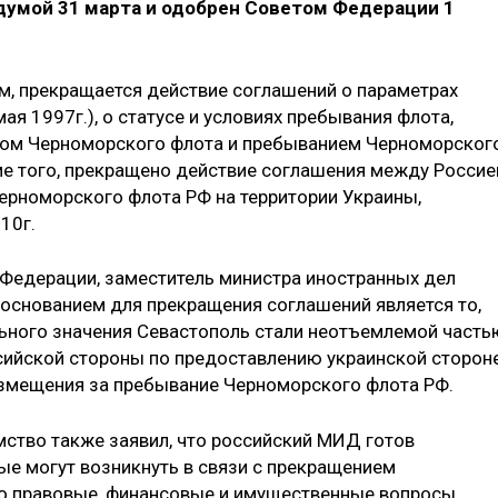
думой 31 марта и одобрен Советом Федерации 1
м, прекращается действие соглашений о параметрах
ая 1997г.), о статусе и условиях пребывания флота,
елом Черноморского флота и пребыванием Черноморског
ме того, прекращено действие соглашения между Россие
ерноморского флота РФ на территории Украины,
10г.
е Федерации, заместитель министра иностранных дел
о основанием для прекращения соглашений является то,
ьного значения Севастополь стали неотъемлемой часть
сийской стороны по предоставлению украинской сторон
озмещения за пребывание Черноморского флота РФ.
ство также заявил, что российский МИД готов
ые могут возникнуть в связи с прекращением
о правовые, финансовые и имущественные вопросы.