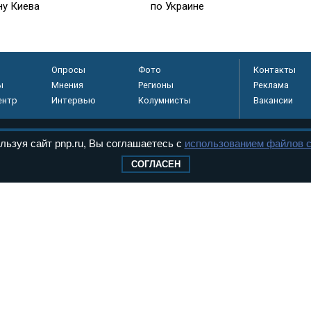
ну Киева
по Украине
Опросы
Фото
Контакты
ы
Мнения
Регионы
Реклама
ентр
Интервью
Колумнисты
Вакансии
льзуя сайт pnp.ru, Вы соглашаетесь с
использованием файлов c
регистрировано в
СОГЛАСЕН
 технологий и
8+
.
дерального Собрания РФ. Издается с 1997 года. Учредители газеты - Государств
ктов палат Федерального Собрания. «Парламентская газета» имеет пункты печати
оверная информация о принимаемых в стране законах и деятельности депутатов и