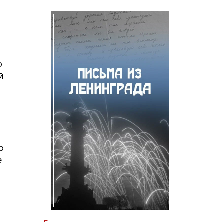
о
й
ю
е