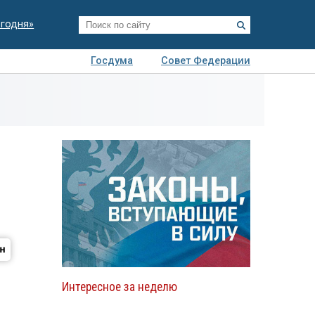
егодня»
Госдума
Совет Федерации
я
Авто
Недвижимость
Технологии
иза
Интересное за неделю