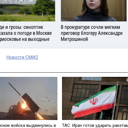
и и грозы: синоптик
В прокуратуре сочли мягким
казала о погоде в Москве
приговор блогеру Александре
дмосковье на выходные
Митрошиной
Новости СМИ2
нские войска выдвинулись в
ТАС: Иран готов ударить ракета