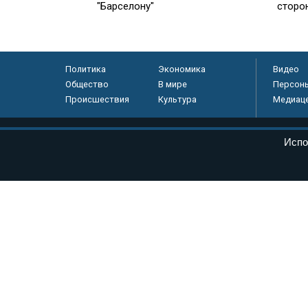
"Барселону"
сторо
Политика
Экономика
Видео
Общество
В мире
Персон
Происшествия
Культура
Медиац
© «Парламентская газета», 2026 г.
Испо
Электронное периодическое издание «Парламентская газета» за
Федеральной службе по надзору в сфере связи, информационных
массовых коммуникаций (Роскомнадзор) 05 августа 2011 года. 1
Свидетельство о регистрации Эл № ФС77-46097
Учредитель — АНО «Парламентская газета»
Исполняющий обязанности главного редактора — Абдуллаев М.Р
Тел.: +7 (495) 637–69–79 E-mail:
pg@pnp.ru
«Парламентская газета» - официальное еженедельное издание Фе
федеральных конституционных законов, федеральных законов и а
Сайт «Парламентской газеты» - это оперативные новости и дост
«Парламентской газеты» активная ссылка на pnp.ru обязательна.