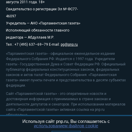
августа 2011 года. 18+
Свидетельство о регистрации Эл № ФС77-
46097
Учредитель — АНО «Парламентская газета»
Исполняющий обязанности главного
редактора — Абдуллаев М.Р.
Тел.: +7 (495) 637–69–79 E-mail:
pg@pnp.ru
«Парламентская газета» - официальное еженедельное издание
Федерального Собрания РФ. Издается с 1997 года. Учредители
газеты - Государственная Дума и Совет Федерации РФ. Официальный
публикатор федеральных конституционных законов, федеральных
законов и актов палат Федерального Собрания. «Парламентская
газета» имеет пункты печати и представительства в десяти субъектах
федерации.
Сайт «Парламентской газеты» - это оперативные новости и
достоверная информация о принимаемых в стране законах и
деятельности депутатов и сенаторов. При использовании материалов
сайта «Парламентской газеты» активная ссылка на pnp.ru
обязательна.
Используя сайт pnp.ru, Вы соглашаетесь с
На информационном ресурсе применяются
рекомендательные
использованием файлов cookie
технологии