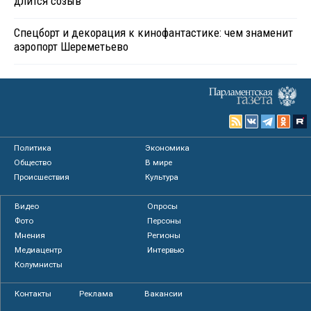
длится созыв
Спецборт и декорация к кинофантастике: чем знаменит
аэропорт Шереметьево
Политика
Экономика
Общество
В мире
Происшествия
Культура
Видео
Опросы
Фото
Персоны
Мнения
Регионы
Медиацентр
Интервью
Колумнисты
Контакты
Реклама
Вакансии