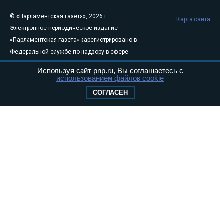
© «Парламентская газета», 2026 г.
Карта сайта
Электронное периодическое издание
«Парламентская газета» зарегистрировано в
Федеральной службе по надзору в сфере
связи, информационных технологий и
Используя сайт pnp.ru, Вы соглашаетесь с
массовых коммуникаций (Роскомнадзор) 05
использованием файлов cookie
августа 2011 года. 18+
СОГЛАСЕН
Свидетельство о регистрации Эл № ФС77-
46097
Учредитель — АНО «Парламентская газета»
Исполняющий обязанности главного
редактора — Абдуллаев М.Р.
Тел.: +7 (495) 637–69–79 E-mail:
pg@pnp.ru
«Парламентская газета» - официальное еженедельное издание
Федерального Собрания РФ. Издается с 1997 года. Учредители
газеты - Государственная Дума и Совет Федерации РФ. Официальный
публикатор федеральных конституционных законов, федеральных
законов и актов палат Федерального Собрания. «Парламентская
газета» имеет пункты печати и представительства в десяти субъектах