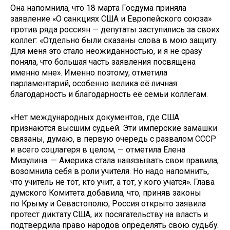
Она напомнила, что 18 марта Госдума приняла
заявление «О санкциях США и Европейского союза»
против ряда россиян — депутаты заступились за своих
коллег: «Отдельно были сказаны слова в мою защиту.
Для меня это стало неожиданностью, и я не сразу
поняла, что большая часть заявления посвящена
именно мне». Именно поэтому, отметила
парламентарий, особенно велика её личная
благодарность и благодарность её семьи коллегам.
«Нет международных документов, где США
признаются высшим судьёй. Эти имперские замашки
связаны, думаю, в первую очередь с развалом СССР
и всего соцлагеря в целом, — отметила Елена
Мизулина. — Америка стала навязывать свои правила,
возомнила себя в роли учителя. Но надо напомнить,
что учитель не тот, кто учит, а тот, у кого учатся». Глава
думского Комитета добавила, что, приняв законы
по Крыму и Севастополю, Россия открыто заявила
протест диктату США, их посягательству на власть и
подтвердила право народов определять свою судьбу.