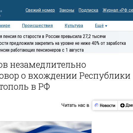
Свежий номер
Законы
Подписка
Журнал «РФ с
ия
и
 мире
Происшествия
Культура
Ещё
Медиацентр
Интервью
Колумнисты
Делова
я пенсия по старости в России превысила 27,2 тысячи
эксперт
ости предложили закрепить на уровне не ниже 40% от заработка
енсии работающих пенсионеров с 1 августа
ов незамедлительно
овор о вхождении Республики
тополь в РФ
Читать нас в