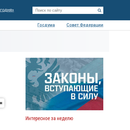
егодня»
Госдума
Совет Федерации
я
Авто
Недвижимость
Технологии
иза
Интересное за неделю