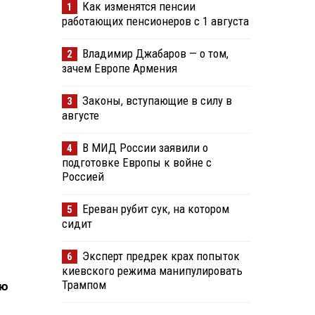
Как изменятся пенсии
1
работающих пенсионеров с 1 августа
Владимир Джабаров — о том,
2
зачем Европе Армения
Законы, вступающие в силу в
3
августе
В МИД России заявили о
4
подготовке Европы к войне с
Россией
Ереван рубит сук, на котором
5
сидит
Эксперт предрек крах попыток
6
киевского режима манипулировать
Трампом
ую