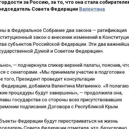
ордости за Россию, за то, что она стала собирателе
Председатель Совета Федерации
Валентина
ены в Федеральное Собрание два закона — ратификация
ституционный закон о внесении изменений в Конституц
ства субъектов Российской Федерации. Эти два важнейш
ударственной Думой и Советом Федерации».
но», — подчеркнула спикер верхней палаты, пояснив, чт
ся с сенаторами. «Мы принимали участие в подготовке
ме того, Президент проведет консультации
Федерации, добавила Валентина Матвиенко. «Я полагаю
ские процедуры будут завершены», — продолжила она,
лавы государства со стороны всех присутствовавших
еремонии подписания Договора с Республикой Крым.
субъекты Федерации будут перестраиваться на жизнь
седатель Совета Федерации отметила, что, безусловно,