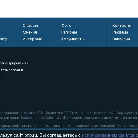
Опросы
Фото
Контакты
ы
Мнения
Регионы
Реклама
ентр
Интервью
Колумнисты
Вакансии
регистрировано в
 технологий и
8+
.
дерального Собрания РФ. Издается с 1997 года. Учредители газеты - Государств
ктов палат Федерального Собрания. «Парламентская газета» имеет пункты печати
оверная информация о принимаемых в стране законах и деятельности депутатов и
льзуя сайт pnp.ru, Вы соглашаетесь с
использованием файлов c