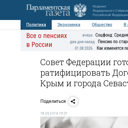
Издание
Федерального Собран
Российской Федераци
Политика
Экономика
Общество
В
Все о пенсиях
Фото
Авторы
Персоны
Мнения
Регионы
Соцфонд: Средня
вчера
Пенсию по стар
два дня назад
в России
Как изменятся п
01.08.2026
Совет Федерации гот
ратифицировать Дог
Крым и города Севас
Поделиться
18.03.2014 19:01