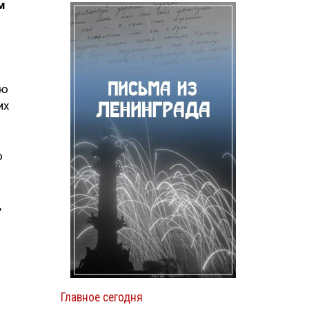
м
ию
их
о
,
Главное сегодня