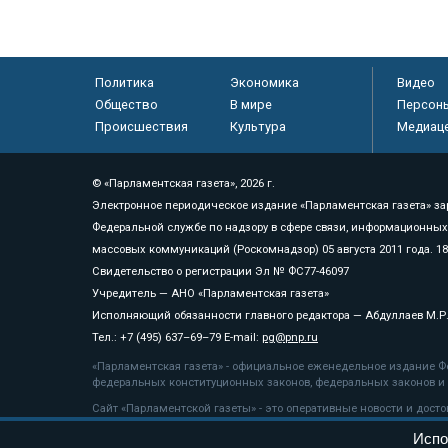
Политика
Экономика
Видео
Общество
В мире
Персон
Происшествия
Культура
Медиац
© «Парламентская газета», 2026 г.
Электронное периодическое издание «Парламентская газета» за
Федеральной службе по надзору в сфере связи, информационных
массовых коммуникаций (Роскомнадзор) 05 августа 2011 года. 1
Свидетельство о регистрации Эл № ФС77-46097
Учредитель — АНО «Парламентская газета»
Исполняющий обязанности главного редактора — Абдуллаев М.Р
Тел.: +7 (495) 637–69–79 E-mail:
pg@pnp.ru
«Парламентская газета» - официальное еженедельное издание Фе
федеральных конституционных законов, федеральных законов и а
Сайт «Парламентской газеты» - это оперативные новости и дост
«Парламентской газеты» активная ссылка на pnp.ru обязательна.
Испо