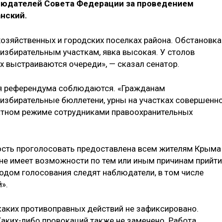
людателей Совета Федерации за проведением
нский.
хозяйственных и городских поселках района. Обстановка
 избирательным участкам, явка высокая. У столов
х выстраиваются очереди», — сказал сенатор.
ия референдума соблюдаются. «Гражданам
избирательные бюллетени, урны на участках совершенн
татном режиме сотрудниками правоохранительных
ость проголосовать предоставлена всем жителям Крыма
то не имеет возможности по тем или иным причинам прийти
ходом голосования следят наблюдатели, в том числе
».
икаких противоправных действий не зафиксировано.
 Каких-либо провокаций также не замечено. Работа