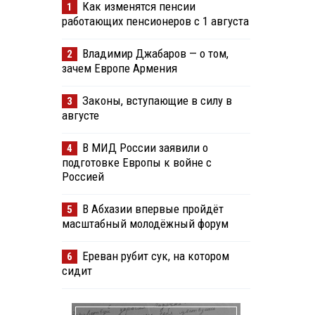
Как изменятся пенсии
1
работающих пенсионеров с 1 августа
Владимир Джабаров — о том,
2
зачем Европе Армения
Законы, вступающие в силу в
3
августе
В МИД России заявили о
4
подготовке Европы к войне с
Россией
В Абхазии впервые пройдёт
5
масштабный молодёжный форум
Ереван рубит сук, на котором
6
сидит