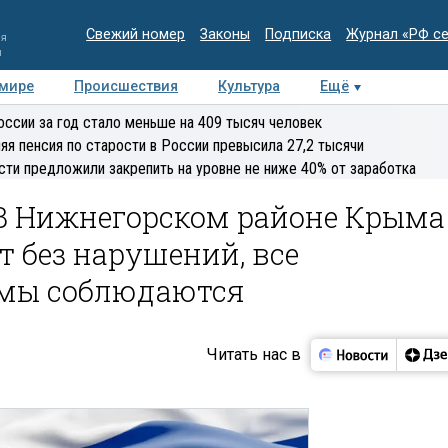
Свежий номер
Законы
Подписка
Журнал «РФ с
ия
и
 мире
Происшествия
Культура
Ещё
Медиацентр
Интервью
Колумнисты
Делова
оссии за год стало меньше на 409 тысяч человек
эксперт
яя пенсия по старости в России превысила 27,2 тысячи
сти предложили закрепить на уровне не ниже 40% от заработка
 В Нижнегорском районе Крыма
 без нарушений, все
мы соблюдаются
Читать нас в