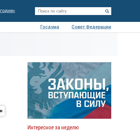
егодня»
Госдума
Совет Федерации
я
Авто
Недвижимость
Технологии
иза
Интересное за неделю