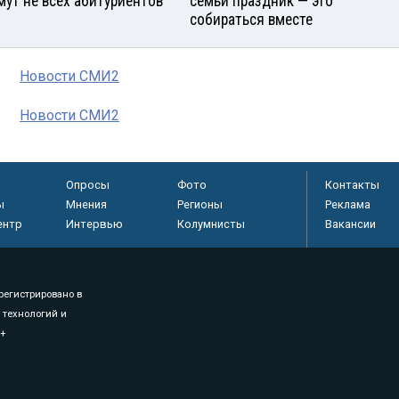
мут не всех абитуриентов
семьи праздник — это
собираться вместе
Новости СМИ2
Новости СМИ2
Опросы
Фото
Контакты
ы
Мнения
Регионы
Реклама
ентр
Интервью
Колумнисты
Вакансии
регистрировано в
 технологий и
8+
.