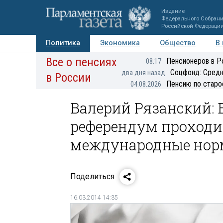
Издание
Федерального Собран
Российской Федераци
Политика
Экономика
Общество
В
Все о пенсиях
Фото
Авторы
Персоны
Мнения
Регионы
Пенсионеров в Р
08:17
Соцфонд: Средн
два дня назад
в России
Пенсию по старо
04.08.2026
Валерий Рязанский:
референдум проходит
международные нор
Поделиться
16.03.2014 14:35