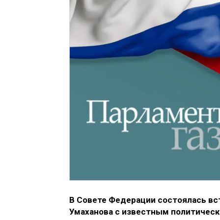
В Совете Федерации состоялась вс
Умаханова с известным политичес