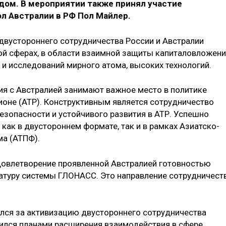
ом. В мероприятии также принял участие
 Австралии в РФ Пол Майлер.
двустороннего сотрудничества России и Австралии
ой сферах, в области взаимной защиты капиталовложени
 и исследований мирного атома, высоких технологий.
ия с Австралией занимают важное место в политике
ионе (АТР). Конструктивным является сотрудничество
езопасности и устойчивого развития в АТР. Успешно
как в двустороннем формате, так и в рамках Азиатско-
ма (АТПФ).
довлетворение проявленной Австралией готовностью
ратуру системы ГЛОНАСС. Это направление сотрудничест
.
лся за активизацию двустороннего сотрудничества
лился планами расширения взаимодействия в сфере