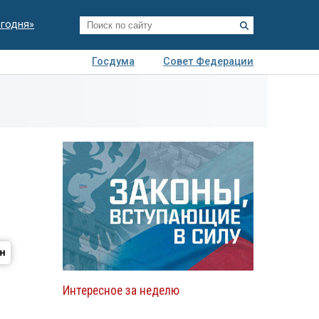
егодня»
Госдума
Совет Федерации
я
Авто
Недвижимость
Технологии
иза
Интересное за неделю