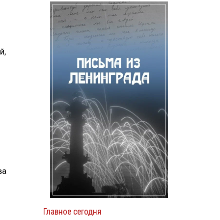
й,
ва
Главное сегодня