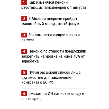
Как изменятся пенсии
1
работающих пенсионеров с 1 августа
В Абхазии впервые пройдёт
2
масштабный молодёжный форум
Законы, вступающие в силу в
3
августе
Пенсию по старости предложили
4
закрепить на уровне не ниже 40% от
заработка
Путин расширил список лиц с
5
судимостью для заключения
контракта с ВС РФ
Сможет ли ИИ написать оперу и
6
спеть арию