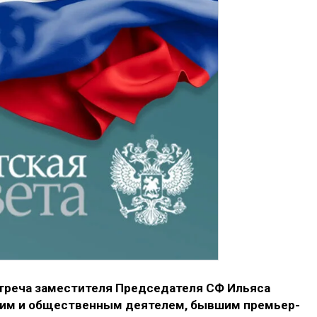
треча заместителя Председателя СФ Ильяса
ким и общественным деятелем, бывшим премьер-