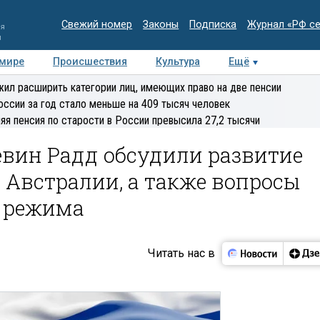
Свежий номер
Законы
Подписка
Журнал «РФ с
ия
и
 мире
Происшествия
Культура
Ещё
Медиацентр
Интервью
Колумнисты
Делова
ил расширить категории лиц, имеющих право на две пенсии
эксперт
оссии за год стало меньше на 409 тысяч человек
яя пенсия по старости в России превысила 27,2 тысячи
евин Радд обсудили развитие
 Австралии, а также вопросы
 режима
Читать нас в