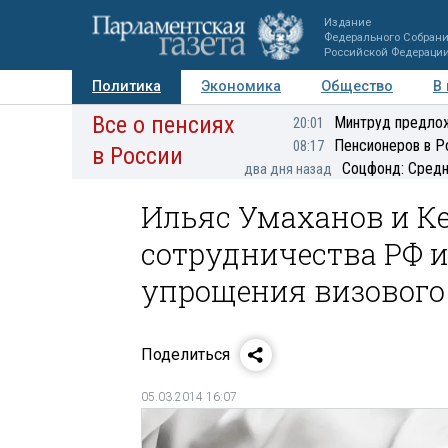
Издание
Федерального Собран
Российской Федераци
Политика
Экономика
Общество
В
Все о пенсиях
Фото
Авторы
Персоны
Мнения
Регионы
Минтруд предлож
20:01
Пенсионеров в Р
08:17
в России
Соцфонд: Средн
два дня назад
Ильяс Умаханов и К
сотрудничества РФ и
упрощения визового
Поделиться
05.03.2014 16:07