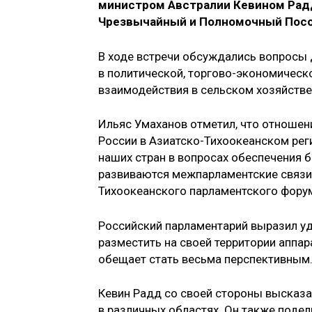
министром Австралии Кевином Радд
Чрезвычайный и Полномочный Посол
В ходе встречи обсуждались вопросы 
в политической, торгово-экономическ
взаимодействия в сельском хозяйстве
Ильяс Умаханов отметил, что отношен
России в Азиатско-Тихоокеанском рег
наших стран в вопросах обеспечения б
развиваются межпарламентские связи 
Тихоокеанского парламентского фору
Российский парламентарий выразил у
разместить на своей территории аппа
обещает стать весьма перспективным
Кевин Радд со своей стороны высказа
в различных областях. Он также поде