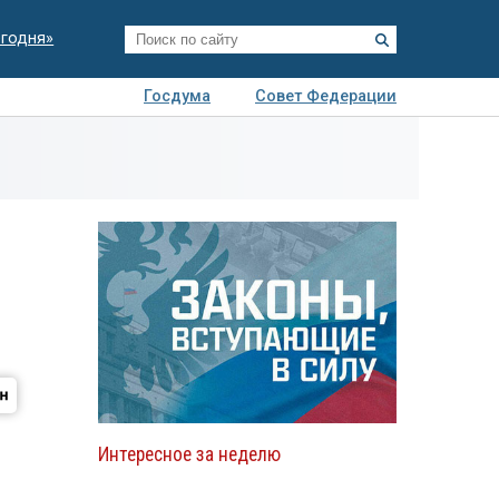
егодня»
Госдума
Совет Федерации
я
Авто
Недвижимость
Технологии
иза
Интересное за неделю