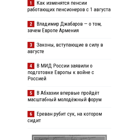
Как изменятся пенсии
1
работающих пенсионеров с 1 августа
Владимир Джабаров — о том,
2
зачем Европе Армения
Законы, вступающие в силу в
3
августе
В МИД России заявили о
4
подготовке Европы к войне с
Россией
В Абхазии впервые пройдёт
5
масштабный молодёжный форум
Ереван рубит сук, на котором
6
сидит