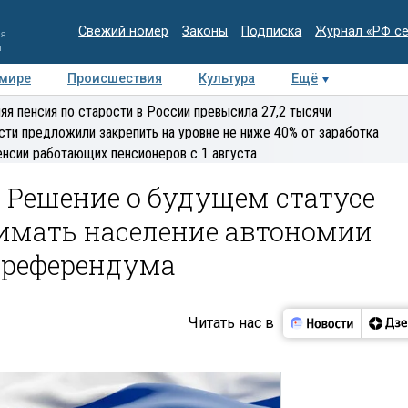
Свежий номер
Законы
Подписка
Журнал «РФ с
ия
и
 мире
Происшествия
Культура
Ещё
Медиацентр
Интервью
Колумнисты
Делова
яя пенсия по старости в России превысила 27,2 тысячи
эксперт
сти предложили закрепить на уровне не ниже 40% от заработка
енсии работающих пенсионеров с 1 августа
 Решение о будущем статусе
мать население автономии
 референдума
Читать нас в