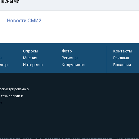
пасными
Новости СМИ2
Опросы
Фото
Контакты
ы
Мнения
Регионы
Реклама
ентр
Интервью
Колумнисты
Вакансии
регистрировано в
 технологий и
8+
.