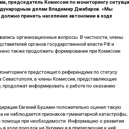
м, председатель Комиссии по мониторингу ситуац
еждународным делам Владимир Джабаров. «Мы
е должно принять население автономии в ходе
вались организационные вопросы. В частности, члены
ставителей органов государственной власти РФ и
жено также продолжить формирование при Комиссии
мониторинге предстоящего референдума по статусу
а Севастополя, а члены Комиссии, представляющие
, продолжат информировать о работе по оказанию
дерации Евгений Бушмин положительно оценил такую
ока не наблюдается признаков гуманитарной катастрофы,
ию помощи при необходимости. Информацию о развитии
 в ходе поездок на Украину и в прилегающие к ней