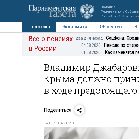
Издание
Федерального Собран
Российской Федераци
Политика
Экономика
Общество
В
Все о пенсиях
Фото
Авторы
Персоны
Мнения
Регионы
Соцфонд: Средн
два дня назад
Пенсию по старо
04.08.2026
в России
Как изменятся п
01.08.2026
Владимир Джабаров:
Крыма должно прини
в ходе предстоящего
Поделиться
04.03.2014 20:20