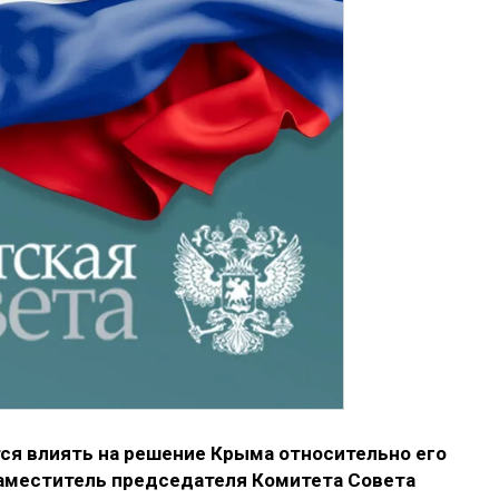
тся влиять на решение Крыма относительно его
заместитель председателя Комитета Совета