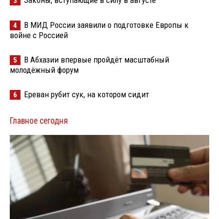
Законы, вступающие в силу в августе
3
В МИД России заявили о подготовке Европы к
4
войне с Россией
В Абхазии впервые пройдёт масштабный
5
молодёжный форум
Ереван рубит сук, на котором сидит
6
Главное сегодня