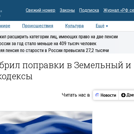
Свежий номер
Законы
Подписка
Журнал «РФ с
ия
и
 мире
Происшествия
Культура
Ещё
Медиацентр
Интервью
Колумнисты
Делова
ил расширить категории лиц, имеющих право на две пенсии
эксперт
оссии за год стало меньше на 409 тысяч человек
яя пенсия по старости в России превысила 27,2 тысячи
обрил поправки в Земельный и
кодексы
Читать нас в