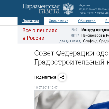
Издание
Федерального Собран
Российской Федераци
Политика
Экономика
Общество
В
Все о пенсиях
Фото
Авторы
Персоны
Мнения
Регионы
Минтруд предлож
20:01
Пенсионеров в Р
08:17
в России
Соцфонд: Средн
два дня назад
Совет Федерации од
Градостроительный 
Поделиться
10.07.2013 15:47