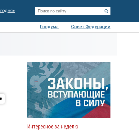
егодня»
Госдума
Совет Федерации
я
Авто
Недвижимость
Технологии
иза
Интересное за неделю