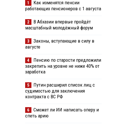
Как изменятся пенсии
1
работающих пенсионеров с 1 августа
В Абхазии впервые пройдёт
2
масштабный молодёжный форум
Законы, вступающие в силу в
3
августе
Пенсию по старости предложили
4
закрепить на уровне не ниже 40% от
заработка
Путин расширил список лиц с
5
судимостью для заключения
контракта с ВС РФ
Сможет ли ИИ написать оперу и
6
спеть арию