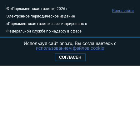
© «Парламентская газета», 2026 г.
Карта сайта
Электронное периодическое издание
«Парламентская газета» зарегистрировано в
Федеральной службе по надзору в сфере
связи, информационных технологий и
Используя сайт pnp.ru, Вы соглашаетесь с
массовых коммуникаций (Роскомнадзор) 05
использованием файлов cookie
августа 2011 года. 18+
СОГЛАСЕН
Свидетельство о регистрации Эл № ФС77-
46097
Учредитель — АНО «Парламентская газета»
Исполняющий обязанности главного
редактора — Абдуллаев М.Р.
Тел.: +7 (495) 637–69–79 E-mail:
pg@pnp.ru
«Парламентская газета» - официальное еженедельное издание
Федерального Собрания РФ. Издается с 1997 года. Учредители
газеты - Государственная Дума и Совет Федерации РФ. Официальный
публикатор федеральных конституционных законов, федеральных
законов и актов палат Федерального Собрания. «Парламентская
газета» имеет пункты печати и представительства в десяти субъектах