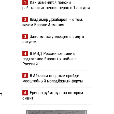
Как изменятся пенсии
1
работающих пенсионеров с 1 августа
Владимир Джабаров — о том,
2
зачем Европе Армения
Законы, вступающие в силу в
3
августе
В МИД России заявили о
4
подготовке Европы к войне с
Россией
В Абхазии впервые пройдёт
5
масштабный молодёжный форум
Ереван рубит сук, на котором
6
т
сидит