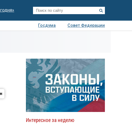
егодня»
Госдума
Совет Федерации
я
Авто
Недвижимость
Технологии
иза
Интересное за неделю