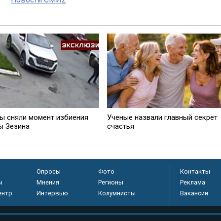
ы сняли момент избиения
Ученые назвали главный секрет
ы Зезина
счастья
Опросы
Фото
Контакты
ы
Мнения
Регионы
Реклама
ентр
Интервью
Колумнисты
Вакансии