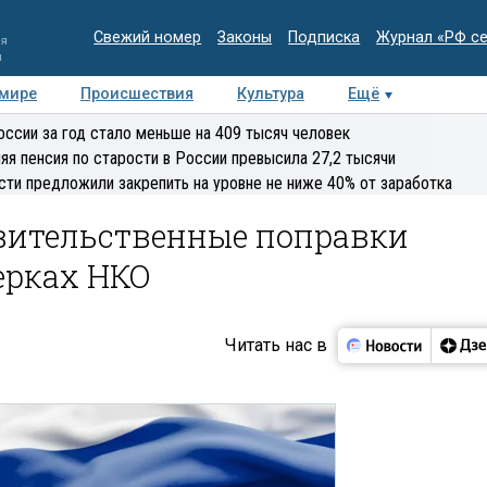
Свежий номер
Законы
Подписка
Журнал «РФ с
ия
и
 мире
Происшествия
Культура
Ещё
Медиацентр
Интервью
Колумнисты
Делова
оссии за год стало меньше на 409 тысяч человек
эксперт
яя пенсия по старости в России превысила 27,2 тысячи
сти предложили закрепить на уровне не ниже 40% от заработка
вительственные поправки
ерках НКО
Читать нас в