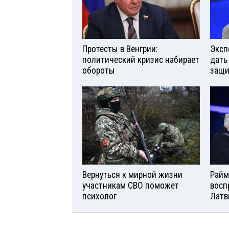
Протесты в Венгрии:
Эксп
политический кризис набирает
дать
обороты
защи
Вернуться к мирной жизни
Райм
участникам СВО поможет
восп
психолог
Латв