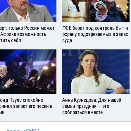
ерт: только Россия может
ФСБ берет под контроль быт и
 Африке возможность
охрану подозреваемых в залах
тить себя
суда
онд Паулс спокойно
Анна Кузнецова: Для нашей
ринял запрет его песен в
семьи праздник — это
ии
собираться вместе
Новости СМИ2