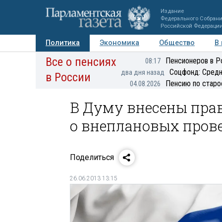
Издание
Федерального Собран
Российской Федераци
Политика
Экономика
Общество
В
Все о пенсиях
Фото
Авторы
Персоны
Мнения
Регионы
Пенсионеров в Р
08:17
Соцфонд: Средн
два дня назад
в России
Пенсию по старо
04.08.2026
В Думу внесены пра
о внеплановых пров
Поделиться
26.06.2013 13:15