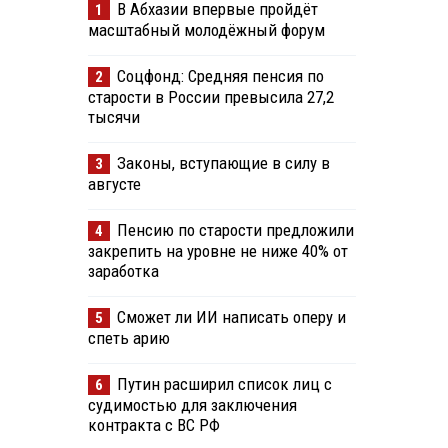
В Абхазии впервые пройдёт
1
масштабный молодёжный форум
Соцфонд: Средняя пенсия по
2
старости в России превысила 27,2
тысячи
Законы, вступающие в силу в
3
августе
Пенсию по старости предложили
4
закрепить на уровне не ниже 40% от
заработка
Сможет ли ИИ написать оперу и
5
спеть арию
Путин расширил список лиц с
6
судимостью для заключения
контракта с ВС РФ