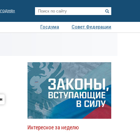
егодня»
Госдума
Совет Федерации
я
Авто
Недвижимость
Технологии
иза
Интересное за неделю