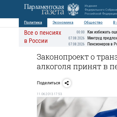
Издание
Федерального Собран
Российской Федераци
Политика
Экономика
Общество
В
Все о пенсиях
Фото
Авторы
Персоны
Мнения
Регионы
Как избежать ош
00:00
Минтруд предлож
07.08.2026
в России
Пенсионеров в Р
07.08.2026
Законопроект о тран
алкоголя принят в п
Поделиться
11.06.2013 17:53