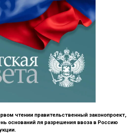
ервом чтении правительственный законопроект,
ь оснований ля разрешения ввоза в Россию
укции.