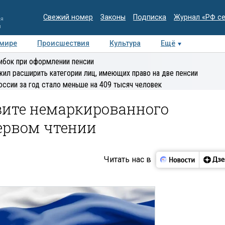
Свежий номер
Законы
Подписка
Журнал «РФ с
ия
и
 мире
Происшествия
Культура
Ещё
Медиацентр
Интервью
Колумнисты
Делова
ибок при оформлении пенсии
эксперт
ил расширить категории лиц, имеющих право на две пенсии
оссии за год стало меньше на 409 тысяч человек
зите немаркированного
ервом чтении
Читать нас в