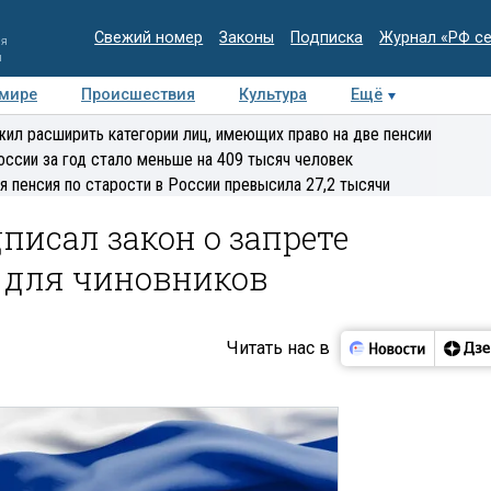
Свежий номер
Законы
Подписка
Журнал «РФ с
ия
и
 мире
Происшествия
Культура
Ещё
Медиацентр
Интервью
Колумнисты
Делова
ил расширить категории лиц, имеющих право на две пенсии
эксперт
оссии за год стало меньше на 409 тысяч человек
я пенсия по старости в России превысила 27,2 тысячи
исал закон о запрете
а для чиновников
Читать нас в