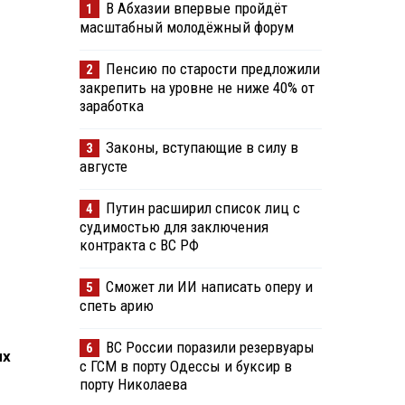
В Абхазии впервые пройдёт
1
масштабный молодёжный форум
Пенсию по старости предложили
2
закрепить на уровне не ниже 40% от
заработка
Законы, вступающие в силу в
3
августе
Путин расширил список лиц с
4
судимостью для заключения
контракта с ВС РФ
Сможет ли ИИ написать оперу и
5
спеть арию
ВС России поразили резервуары
6
ых
с ГСМ в порту Одессы и буксир в
порту Николаева