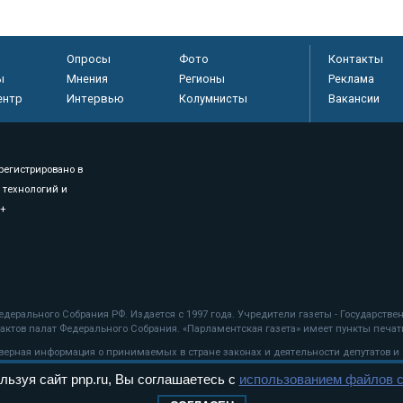
Опросы
Фото
Контакты
ы
Мнения
Регионы
Реклама
ентр
Интервью
Колумнисты
Вакансии
регистрировано в
 технологий и
8+
.
дерального Собрания РФ. Издается с 1997 года. Учредители газеты - Государств
ктов палат Федерального Собрания. «Парламентская газета» имеет пункты печати
оверная информация о принимаемых в стране законах и деятельности депутатов и
льзуя сайт pnp.ru, Вы соглашаетесь с
использованием файлов c
ехнологии