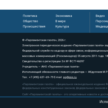
Политика
Экономика
Видео
Общество
В мире
Персон
Происшествия
Культура
Медиац
© «Парламентская газета», 2026 г.
Электронное периодическое издание «Парламентская газета» за
Федеральной службе по надзору в сфере связи, информационных
массовых коммуникаций (Роскомнадзор) 05 августа 2011 года. 1
Свидетельство о регистрации Эл № ФС77-46097
Учредитель — АНО «Парламентская газета»
Исполняющий обязанности главного редактора — Абдуллаев М.Р
Тел.: +7 (495) 637–69–79 E-mail:
pg@pnp.ru
«Парламентская газета» - официальное еженедельное издание Фе
федеральных конституционных законов, федеральных законов и а
Сайт «Парламентской газеты» - это оперативные новости и дост
«Парламентской газеты» активная ссылка на pnp.ru обязательна.
Испо
На информационном ресурсе применяются
рекомендательные т