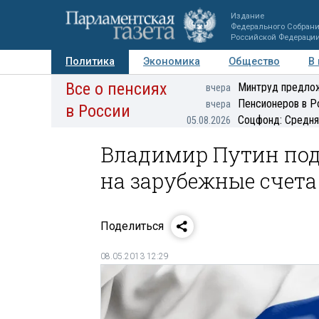
Издание
Федерального Собран
Российской Федераци
Политика
Экономика
Общество
В
Все о пенсиях
Фото
Авторы
Персоны
Мнения
Регионы
Минтруд предлож
вчера
Пенсионеров в Р
вчера
в России
Соцфонд: Средня
05.08.2026
Владимир Путин подп
на зарубежные счет
Поделиться
08.05.2013 12:29