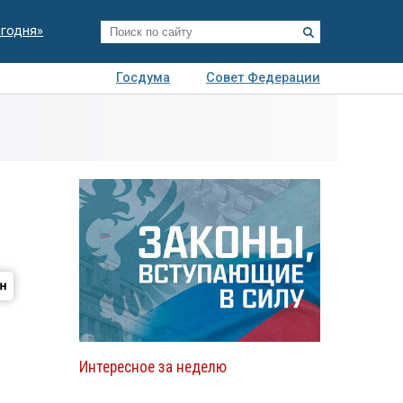
егодня»
Госдума
Совет Федерации
я
Авто
Недвижимость
Технологии
иза
Интересное за неделю