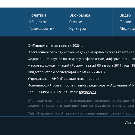
Политика
Экономика
Видео
Общество
В мире
Персон
Происшествия
Культура
Медиац
© «Парламентская газета», 2026 г.
Электронное периодическое издание «Парламентская газета» за
Федеральной службе по надзору в сфере связи, информационных
массовых коммуникаций (Роскомнадзор) 05 августа 2011 года. 1
Свидетельство о регистрации Эл № ФС77-46097
Учредитель — АНО «Парламентская газета»
Исполняющий обязанности главного редактора — Абдуллаев М.Р
Тел.: +7 (495) 637–69–79 E-mail:
pg@pnp.ru
«Парламентская газета» - официальное еженедельное издание Фе
федеральных конституционных законов, федеральных законов и а
Сайт «Парламентской газеты» - это оперативные новости и дост
«Парламентской газеты» активная ссылка на pnp.ru обязательна.
Испо
На информационном ресурсе применяются
рекомендательные т
Положение о защите персональных данных