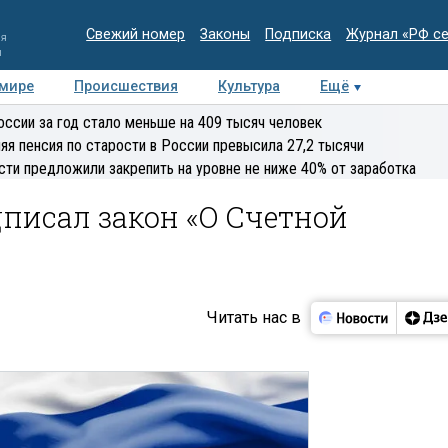
Свежий номер
Законы
Подписка
Журнал «РФ с
ия
и
 мире
Происшествия
Культура
Ещё
Медиацентр
Интервью
Колумнисты
Делова
оссии за год стало меньше на 409 тысяч человек
эксперт
яя пенсия по старости в России превысила 27,2 тысячи
сти предложили закрепить на уровне не ниже 40% от заработка
писал закон «О Счетной
Читать нас в