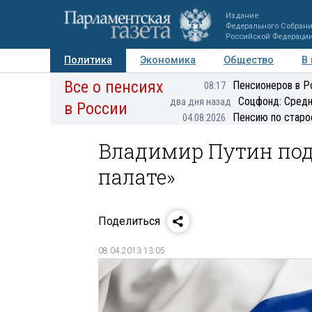
Издание
Федерального Собран
Российской Федераци
Политика
Экономика
Общество
В
Все о пенсиях
Фото
Авторы
Персоны
Мнения
Регионы
Пенсионеров в Р
08:17
Соцфонд: Средн
два дня назад
в России
Пенсию по старо
04.08.2026
Владимир Путин под
палате»
Поделиться
08.04.2013 13:05