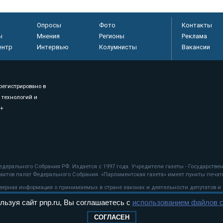
Опросы
Фото
Контакты
ы
Мнения
Регионы
Реклама
ентр
Интервью
Колумнисты
Вакансии
регистрировано в
 технологий и
8+
.
дерального Собрания РФ. Издается с 1997 года. Учредители газеты - Государств
ктов палат Федерального Собрания. «Парламентская газета» имеет пункты печати
оверная информация о принимаемых в стране законах и деятельности депутатов и
льзуя сайт pnp.ru, Вы соглашаетесь с
использованием файлов c
ехнологии
СОГЛАСЕН