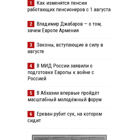
Как изменятся пенсии
1
работающих пенсионеров с 1 августа
Владимир Джабаров — о том,
2
зачем Европе Армения
Законы, вступающие в силу в
3
августе
В МИД России заявили о
4
подготовке Европы к войне с
Россией
В Абхазии впервые пройдёт
5
масштабный молодёжный форум
Ереван рубит сук, на котором
6
сидит