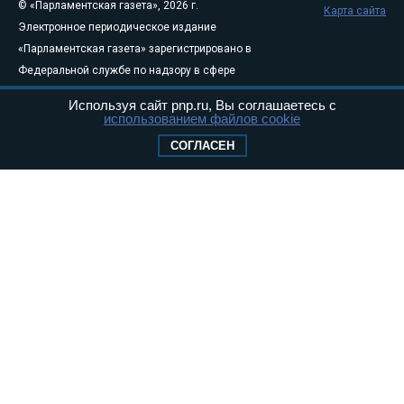
© «Парламентская газета», 2026 г.
Карта сайта
Электронное периодическое издание
«Парламентская газета» зарегистрировано в
Федеральной службе по надзору в сфере
связи, информационных технологий и
Используя сайт pnp.ru, Вы соглашаетесь с
массовых коммуникаций (Роскомнадзор) 05
использованием файлов cookie
августа 2011 года. 18+
СОГЛАСЕН
Свидетельство о регистрации Эл № ФС77-
46097
Учредитель — АНО «Парламентская газета»
Исполняющий обязанности главного
редактора — Абдуллаев М.Р.
Тел.: +7 (495) 637–69–79 E-mail:
pg@pnp.ru
«Парламентская газета» - официальное еженедельное издание
Федерального Собрания РФ. Издается с 1997 года. Учредители
газеты - Государственная Дума и Совет Федерации РФ. Официальный
публикатор федеральных конституционных законов, федеральных
законов и актов палат Федерального Собрания. «Парламентская
газета» имеет пункты печати и представительства в десяти субъектах
федерации.