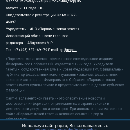
массовых коммуникаций (Роскомнадзор) 05
августа 2011 года. 18+
Свидетельство о регистрации Эл № ФС77-
46097
Учредитель — АНО «Парламентская газета»
Исполняющий обязанности главного
редактора — Абдуллаев М.Р.
Тел.: +7 (495) 637–69–79 E-mail:
pg@pnp.ru
«Парламентская газета» - официальное еженедельное издание
Федерального Собрания РФ. Издается с 1997 года. Учредители
газеты - Государственная Дума и Совет Федерации РФ. Официальный
публикатор федеральных конституционных законов, федеральных
законов и актов палат Федерального Собрания. «Парламентская
газета» имеет пункты печати и представительства в десяти субъектах
федерации.
Сайт «Парламентской газеты» - это оперативные новости и
достоверная информация о принимаемых в стране законах и
деятельности депутатов и сенаторов. При использовании материалов
сайта «Парламентской газеты» активная ссылка на pnp.ru
обязательна.
Используя сайт pnp.ru, Вы соглашаетесь с
На информационном ресурсе применяются
рекомендательные
использованием файлов cookie