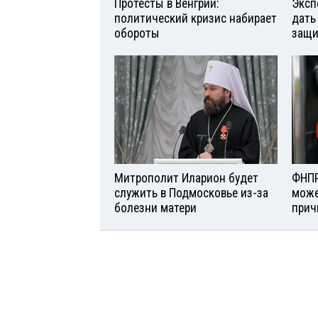
Протесты в Венгрии:
Эксп
политический кризис набирает
дать
обороты
защи
Митрополит Иларион будет
ФНПР
служить в Подмосковье из-за
може
болезни матери
прич