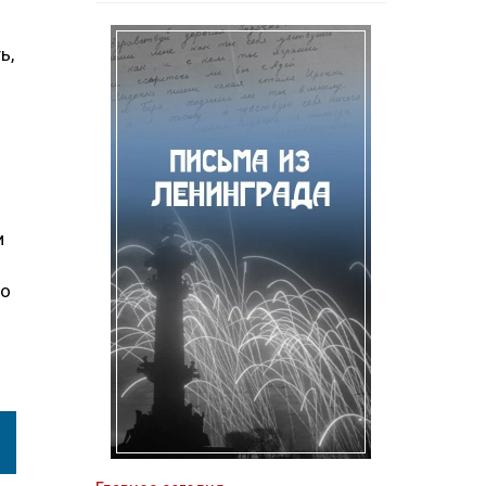
ь,
и
но