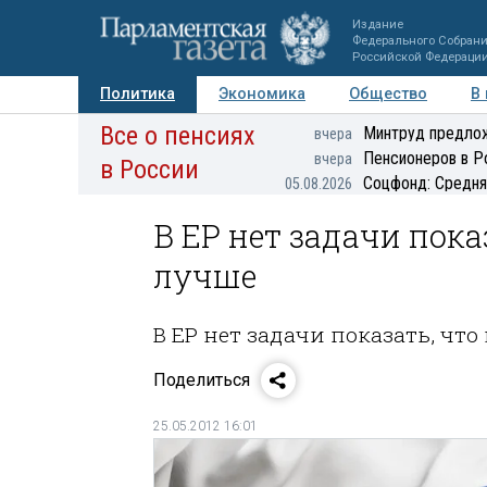
Издание
Федерального Собран
Российской Федераци
Политика
Экономика
Общество
В
Все о пенсиях
Фото
Авторы
Персоны
Мнения
Регионы
Минтруд предлож
вчера
Пенсионеров в Р
вчера
в России
Соцфонд: Средня
05.08.2026
В ЕР нет задачи пока
лучше
В ЕР нет задачи показать, чт
Поделиться
25.05.2012 16:01