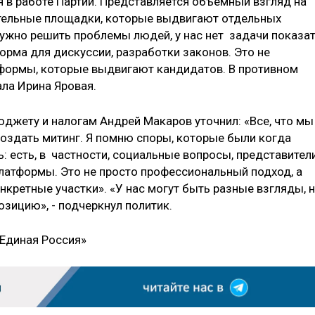
я в работе Партии. Представляется объемный взгляд на
ятельные площадки, которые выдвигают отдельных
нужно решить проблемы людей, у нас нет задачи показат
форма для дискуссии, разработки законов. Это не
формы, которые выдвигают кандидатов. В противном
ала Ирина Яровая.
джету и налогам Андрей Макаров уточнил: «Все, что мы
создать митинг. Я помню споры, которые были когда
: есть, в частности, социальные вопросы, представител
латформы. Это не просто профессиональный подход, а
нкретные участки». «У нас могут быть разные взгляды, 
ицию», - подчеркнул политик.
Единая Россия»