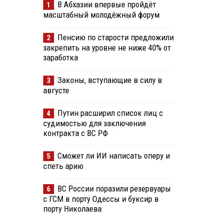
В Абхазии впервые пройдёт
1
масштабный молодёжный форум
Пенсию по старости предложили
2
закрепить на уровне не ниже 40% от
заработка
Законы, вступающие в силу в
3
августе
Путин расширил список лиц с
4
судимостью для заключения
контракта с ВС РФ
Сможет ли ИИ написать оперу и
5
спеть арию
ВС России поразили резервуары
6
с ГСМ в порту Одессы и буксир в
порту Николаева