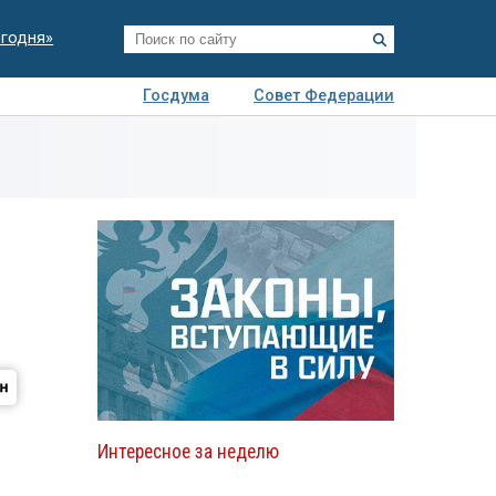
егодня»
Госдума
Совет Федерации
я
Авто
Недвижимость
Технологии
иза
Интересное за неделю