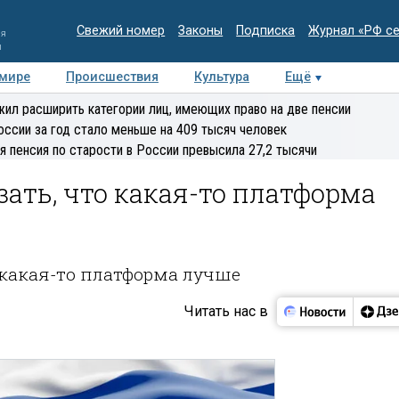
Свежий номер
Законы
Подписка
Журнал «РФ с
ия
и
 мире
Происшествия
Культура
Ещё
Медиацентр
Интервью
Колумнисты
Делова
ил расширить категории лиц, имеющих право на две пенсии
эксперт
оссии за год стало меньше на 409 тысяч человек
я пенсия по старости в России превысила 27,2 тысячи
зать, что какая-то платформа
о какая-то платформа лучше
Читать нас в