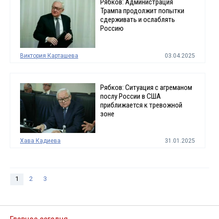
Рябков: Администрация
Трампа продолжит попытки
сдерживать и ослаблять
Россию
Виктория Карташева
03.04.2025
Рябков: Ситуация с агреманом
послу России в США
приближается к тревожной
зоне
Хава Кадиева
31.01.2025
1
2
3