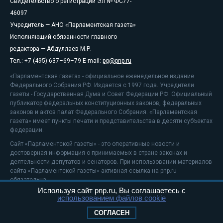
Свидетельство о регистрации Эл № ФС77-
46097
Учредитель — АНО «Парламентская газета»
Исполняющий обязанности главного
редактора — Абдуллаев М.Р.
Тел.: +7 (495) 637–69–79 E-mail:
pg@pnp.ru
«Парламентская газета» - официальное еженедельное издание
Федерального Собрания РФ. Издается с 1997 года. Учредители
газеты - Государственная Дума и Совет Федерации РФ. Официальный
публикатор федеральных конституционных законов, федеральных
законов и актов палат Федерального Собрания. «Парламентская
газета» имеет пункты печати и представительства в десяти субъектах
федерации.
Сайт «Парламентской газеты» - это оперативные новости и
достоверная информация о принимаемых в стране законах и
деятельности депутатов и сенаторов. При использовании материалов
сайта «Парламентской газеты» активная ссылка на pnp.ru
обязательна.
Используя сайт pnp.ru, Вы соглашаетесь с
На информационном ресурсе применяются
рекомендательные
использованием файлов cookie
технологии
Положение о защите персональных данных
СОГЛАСЕН