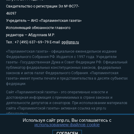
Свидетельство о регистрации Эл № ФС77-
46097
Учредитель — АНО «Парламентская газета»
Исполняющий обязанности главного
редактора — Абдуллаев М.Р.
Тел.: +7 (495) 637–69–79 E-mail:
pg@pnp.ru
«Парламентская газета» - официальное еженедельное издание
Федерального Собрания РФ. Издается с 1997 года. Учредители
газеты - Государственная Дума и Совет Федерации РФ. Официальный
публикатор федеральных конституционных законов, федеральных
законов и актов палат Федерального Собрания. «Парламентская
газета» имеет пункты печати и представительства в десяти субъектах
федерации.
Сайт «Парламентской газеты» - это оперативные новости и
достоверная информация о принимаемых в стране законах и
деятельности депутатов и сенаторов. При использовании материалов
сайта «Парламентской газеты» активная ссылка на pnp.ru
обязательна.
Используя сайт pnp.ru, Вы соглашаетесь с
На информационном ресурсе применяются
рекомендательные
использованием файлов cookie
технологии
Положение о защите персональных данных
СОГЛАСЕН