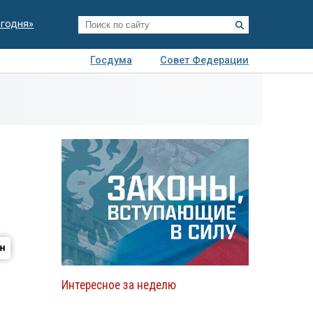
егодня»
Госдума
Совет Федерации
я
Авто
Недвижимость
Технологии
иза
Интересное за неделю