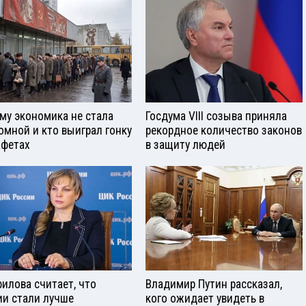
му экономика не стала
Госдума VIII созыва приняла
омной и кто выиграл гонку
рекордное количество законов
афетах
в защиту людей
илова считает, что
Владимир Путин рассказал,
ии стали лучше
кого ожидает увидеть в