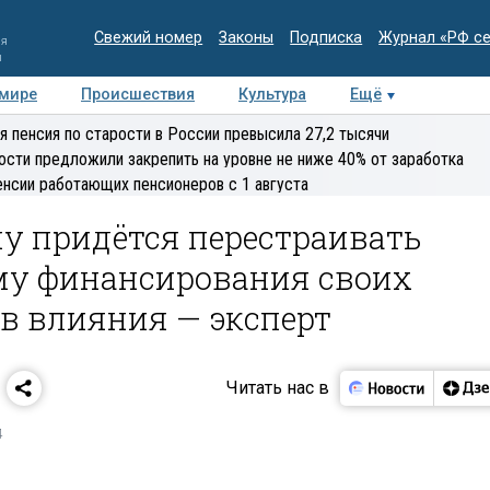
Свежий номер
Законы
Подписка
Журнал «РФ с
ия
и
 мире
Происшествия
Культура
Ещё
Медиацентр
Интервью
Колумнисты
Делова
я пенсия по старости в России превысила 27,2 тысячи
эксперт
ости предложили закрепить на уровне не ниже 40% от заработка
енсии работающих пенсионеров с 1 августа
пу придётся перестраивать
му финансирования своих
ов влияния — эксперт
Читать нас в
4