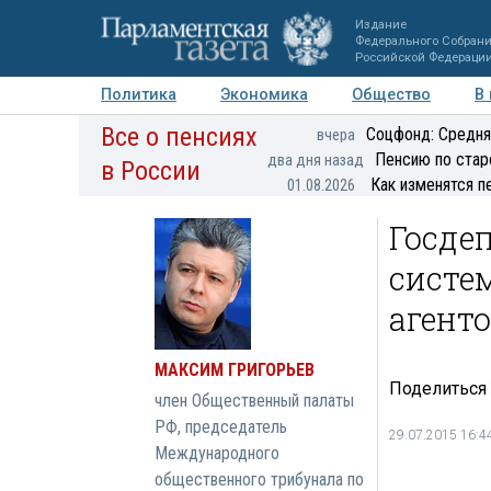
Издание
Федерального Собран
Российской Федераци
Политика
Экономика
Общество
В
Все о пенсиях
Фото
Авторы
Персоны
Мнения
Регионы
Соцфонд: Средня
вчера
Пенсию по стар
два дня назад
в России
Как изменятся п
01.08.2026
Госде
систе
агент
МАКСИМ ГРИГОРЬЕВ
Поделиться
член Общественный палаты
РФ, председатель
29.07.2015 16:4
Международного
общественного трибунала по