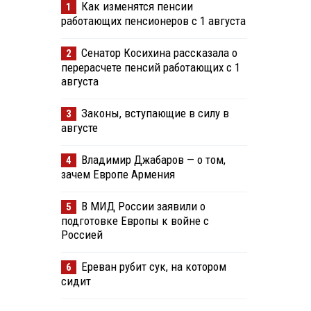
Как изменятся пенсии
1
работающих пенсионеров с 1 августа
Сенатор Косихина рассказала о
2
перерасчете пенсий работающих с 1
августа
Законы, вступающие в силу в
3
августе
Владимир Джабаров — о том,
4
зачем Европе Армения
В МИД России заявили о
5
подготовке Европы к войне с
Россией
Ереван рубит сук, на котором
6
сидит