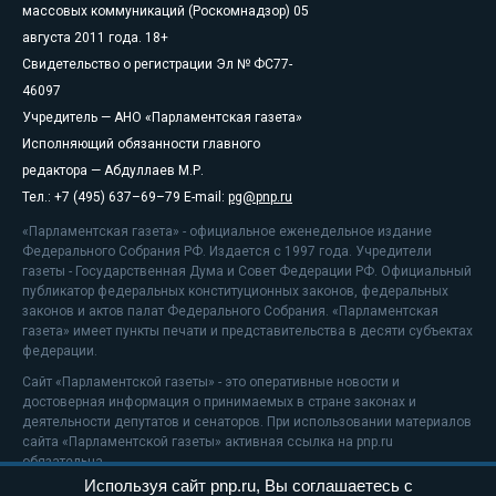
массовых коммуникаций (Роскомнадзор) 05
августа 2011 года. 18+
Свидетельство о регистрации Эл № ФС77-
46097
Учредитель — АНО «Парламентская газета»
Исполняющий обязанности главного
редактора — Абдуллаев М.Р.
Тел.: +7 (495) 637–69–79 E-mail:
pg@pnp.ru
«Парламентская газета» - официальное еженедельное издание
Федерального Собрания РФ. Издается с 1997 года. Учредители
газеты - Государственная Дума и Совет Федерации РФ. Официальный
публикатор федеральных конституционных законов, федеральных
законов и актов палат Федерального Собрания. «Парламентская
газета» имеет пункты печати и представительства в десяти субъектах
федерации.
Сайт «Парламентской газеты» - это оперативные новости и
достоверная информация о принимаемых в стране законах и
деятельности депутатов и сенаторов. При использовании материалов
сайта «Парламентской газеты» активная ссылка на pnp.ru
обязательна.
Используя сайт pnp.ru, Вы соглашаетесь с
На информационном ресурсе применяются
рекомендательные