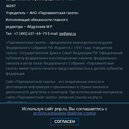
46097
Учредитель — АНО «Парламентская газета»
Исполняющий обязанности главного
редактора — Абдуллаев М.Р.
Тел.: +7 (495) 637–69–79 E-mail:
pg@pnp.ru
«Парламентская газета» - официальное еженедельное издание
Федерального Собрания РФ. Издается с 1997 года. Учредители
газеты - Государственная Дума и Совет Федерации РФ. Официальный
публикатор федеральных конституционных законов, федеральных
законов и актов палат Федерального Собрания. «Парламентская
газета» имеет пункты печати и представительства в десяти субъектах
федерации.
Сайт «Парламентской газеты» - это оперативные новости и
достоверная информация о принимаемых в стране законах и
деятельности депутатов и сенаторов. При использовании материалов
сайта «Парламентской газеты» активная ссылка на pnp.ru
обязательна.
Используя сайт pnp.ru, Вы соглашаетесь с
На информационном ресурсе применяются
рекомендательные
использованием файлов cookie
технологии
Положение о защите персональных данных
СОГЛАСЕН