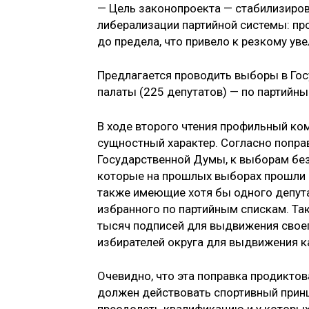
— Цель законопроекта — стабилизирова
либерализации партийной системы: пр
до предела, что привело к резкому ув
Предлагается проводить выборы в Го
палаты (225 депутатов) — по партийн
В ходе второго чтения профильный ком
сущностный характер. Согласно попра
Государственной Думы, к выборам без
которые на прошлых выборах прошли в 
также имеющие хотя бы одного депута
избранного по партийным спискам. Так
тысяч подписей для выдвижения своег
избирателей округа для выдвижения к
Очевидно, что эта поправка продикто
должен действовать спортивный прин