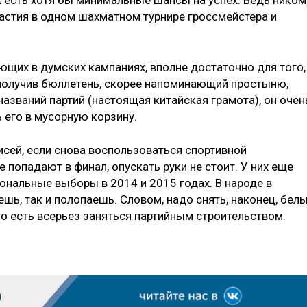
 есть хотя бы минимальные шансы на успех. Ведь ником
участия в одном шахматном турнире гроссмейстера и
ующих в думских кампаниях, вполне достаточно для того,
 получив бюллетень, скорее напоминающий простыню,
названий партий (настоящая китайская грамота), он очен
его в мусорную корзину.
писей, если снова воспользоваться спортивной
 попадают в финал, опускать руки не стоит. У них еще
ональные выборы в 2014 и 2015 годах. В народе в
ешь, так и полопаешь. Словом, надо снять, наконец, бел
о есть всерьез заняться партийным строительством.