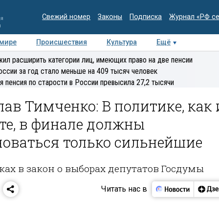
Свежий номер
Законы
Подписка
Журнал «РФ с
ия
и
 мире
Происшествия
Культура
Ещё
Медиацентр
Интервью
Колумнисты
Делова
ил расширить категории лиц, имеющих право на две пенсии
эксперт
оссии за год стало меньше на 409 тысяч человек
я пенсия по старости в России превысила 27,2 тысячи
ав Тимченко: В политике, как 
те, в финале должны
новаться только сильнейшие
ках в закон о выборах депутатов Госдумы
Читать нас в
1