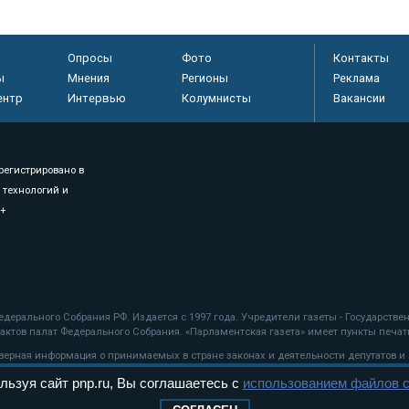
Опросы
Фото
Контакты
ы
Мнения
Регионы
Реклама
ентр
Интервью
Колумнисты
Вакансии
регистрировано в
 технологий и
8+
.
дерального Собрания РФ. Издается с 1997 года. Учредители газеты - Государств
ктов палат Федерального Собрания. «Парламентская газета» имеет пункты печати
оверная информация о принимаемых в стране законах и деятельности депутатов и
льзуя сайт pnp.ru, Вы соглашаетесь с
использованием файлов c
ехнологии