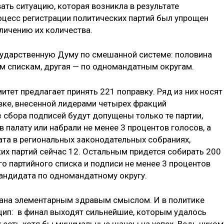
ть ситуацию, которая возникла в результате
оцесс регистрации политических партий был упрощен
еличению их количества.
сударственную Думу по смешанной системе: половина
ым спискам, другая — по одномандатным округам.
итет предлагает принять 221 поправку. Ряд из них носят
вке, внесенной лидерами четырех фракций
 сбора подписей будут допущены только те партии,
палату или набрали не менее 3 процентов голосов, а
та в региональных законодательных собраниях,
их партий сейчас 12. Остальным придется собирать 200
о партийного списка и подписи не менее 3 процентов
андидата по одномандатному округу.
вана элементарным здравым смыслом. И в политике
цип: в финал выходят сильнейшие, которым удалось