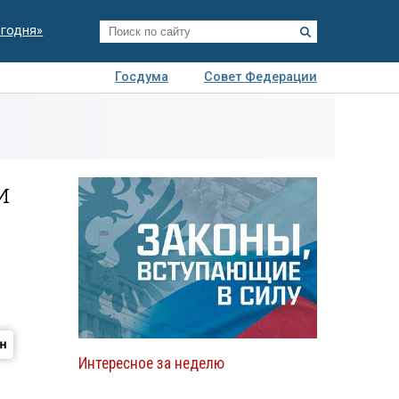
егодня»
Госдума
Совет Федерации
я
Авто
Недвижимость
Технологии
иза
и
Интересное за неделю