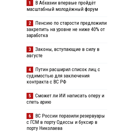
В Абхазии впервые пройдёт
1
масштабный молодёжный форум
Пенсию по старости предложили
2
закрепить на уровне не ниже 40% от
заработка
Законы, вступающие в силу в
3
августе
Путин расширил список лиц с
4
судимостью для заключения
контракта с ВС РФ
Сможет ли ИИ написать оперу и
5
спеть арию
ВС России поразили резервуары
6
с ГСМ в порту Одессы и буксир в
порту Николаева