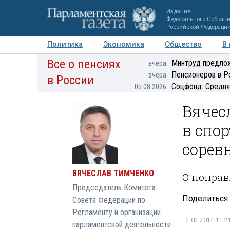
Издание
Федерального Собран
Российской Федераци
Политика
Экономика
Общество
В
Все о пенсиях
Фото
Авторы
Персоны
Мнения
Регионы
Минтруд предлож
вчера
Пенсионеров в Р
вчера
в России
Соцфонд: Средня
05.08.2026
Вячесл
в спор
сорев
ВЯЧЕСЛАВ ТИМЧЕНКО
О поправ
Председатель Комитета
Поделиться
Совета Федерации по
Регламенту и организации
12.02.2014 11:2
парламентской деятельности