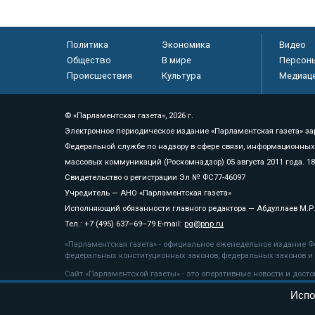
Политика
Экономика
Видео
Общество
В мире
Персон
Происшествия
Культура
Медиац
© «Парламентская газета», 2026 г.
Электронное периодическое издание «Парламентская газета» за
Федеральной службе по надзору в сфере связи, информационных
массовых коммуникаций (Роскомнадзор) 05 августа 2011 года. 1
Свидетельство о регистрации Эл № ФС77-46097
Учредитель — АНО «Парламентская газета»
Исполняющий обязанности главного редактора — Абдуллаев М.Р
Тел.: +7 (495) 637–69–79 E-mail:
pg@pnp.ru
«Парламентская газета» - официальное еженедельное издание Фе
федеральных конституционных законов, федеральных законов и а
Сайт «Парламентской газеты» - это оперативные новости и дост
«Парламентской газеты» активная ссылка на pnp.ru обязательна.
Испо
На информационном ресурсе применяются
рекомендательные т
Положение о защите персональных данных