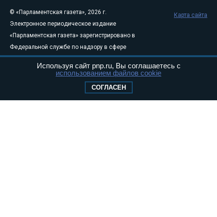
© «Парламентская газета», 2026 г.
Карта сайта
Электронное периодическое издание
«Парламентская газета» зарегистрировано в
Федеральной службе по надзору в сфере
связи, информационных технологий и
Используя сайт pnp.ru, Вы соглашаетесь с
массовых коммуникаций (Роскомнадзор) 05
использованием файлов cookie
августа 2011 года. 18+
СОГЛАСЕН
Свидетельство о регистрации Эл № ФС77-
46097
Учредитель — АНО «Парламентская газета»
Исполняющий обязанности главного
редактора — Абдуллаев М.Р.
Тел.: +7 (495) 637–69–79 E-mail:
pg@pnp.ru
«Парламентская газета» - официальное еженедельное издание
Федерального Собрания РФ. Издается с 1997 года. Учредители
газеты - Государственная Дума и Совет Федерации РФ. Официальный
публикатор федеральных конституционных законов, федеральных
законов и актов палат Федерального Собрания. «Парламентская
газета» имеет пункты печати и представительства в десяти субъектах