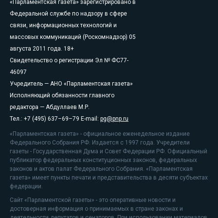
«Парламентская газета» зарегистрировано в
Федеральной службе по надзору в сфере
связи, информационных технологий и
массовых коммуникаций (Роскомнадзор) 05
августа 2011 года. 18+
Свидетельство о регистрации Эл № ФС77-
46097
Учредитель — АНО «Парламентская газета»
Исполняющий обязанности главного
редактора — Абдуллаев М.Р.
Тел.: +7 (495) 637–69–79 E-mail:
pg@pnp.ru
«Парламентская газета» - официальное еженедельное издание
Федерального Собрания РФ. Издается с 1997 года. Учредители
газеты - Государственная Дума и Совет Федерации РФ. Официальный
публикатор федеральных конституционных законов, федеральных
законов и актов палат Федерального Собрания. «Парламентская
газета» имеет пункты печати и представительства в десяти субъектах
федерации.
Сайт «Парламентской газеты» - это оперативные новости и
достоверная информация о принимаемых в стране законах и
деятельности депутатов и сенаторов. При использовании материалов