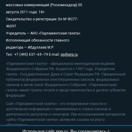
массовых коммуникаций (Роскомнадзор) 05
августа 2011 года. 18+
Свидетельство о регистрации Эл № ФС77-
46097
Учредитель — АНО «Парламентская газета»
Исполняющий обязанности главного
редактора — Абдуллаев М.Р.
Тел.: +7 (495) 637–69–79 E-mail:
pg@pnp.ru
«Парламентская газета» - официальное еженедельное издание
Федерального Собрания РФ. Издается с 1997 года. Учредители
газеты - Государственная Дума и Совет Федерации РФ. Официальный
публикатор федеральных конституционных законов, федеральных
законов и актов палат Федерального Собрания. «Парламентская
газета» имеет пункты печати и представительства в десяти субъектах
федерации.
Сайт «Парламентской газеты» - это оперативные новости и
достоверная информация о принимаемых в стране законах и
деятельности депутатов и сенаторов. При использовании материалов
сайта «Парламентской газеты» активная ссылка на pnp.ru
обязательна.
Используя сайт pnp.ru, Вы соглашаетесь с