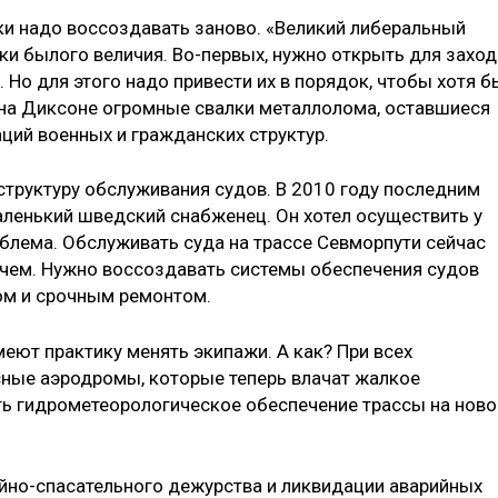
и надо воссоздавать заново. «Великий либеральный
ки былого величия. Во-первых, нужно открыть для заход
 Но для этого надо привести их в порядок, чтобы хотя б
, на Диксоне огромные свалки металлолома, оставшиеся
ций военных и гражданских структур.
структуру обслуживания судов. В 2010 году последним
ленький шведский снабженец. Он хотел осуществить у
облема. Обслуживать суда на трассе Севморпути сейчас
ечем. Нужно воссоздавать системы обеспечения судов
ом и срочным ремонтом.
ют практику менять экипажи. А как? При всех
асные аэродромы, которые теперь влачат жалкое
ь гидрометеорологическое обеспечение трассы на ново
йно-спасательного дежурства и ликвидации аварийных