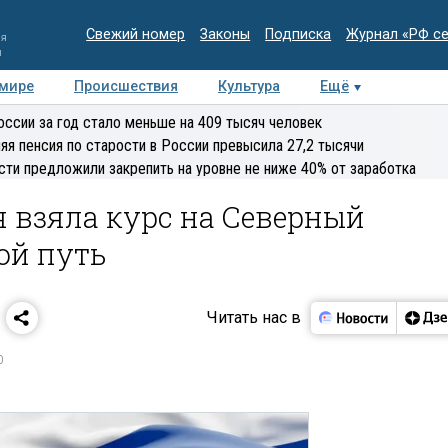
Свежий номер
Законы
Подписка
Журнал «РФ с
ия
и
 мире
Происшествия
Культура
Ещё
Медиацентр
Интервью
Колумнисты
Делова
оссии за год стало меньше на 409 тысяч человек
эксперт
яя пенсия по старости в России превысила 27,2 тысячи
сти предложили закрепить на уровне не ниже 40% от заработка
я взяла курс на Северный
ой путь
Читать нас в
0