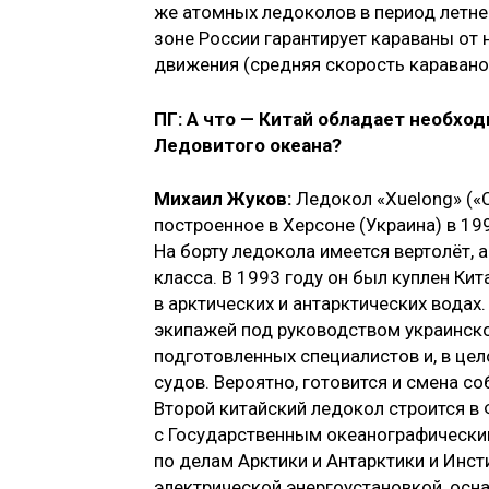
же атомных ледоколов в период летне
зоне России гарантирует караваны от
движения (средняя скорость караванов
ПГ: А что — Китай обладает необх
Ледовитого океана?
Михаил Жуков:
Ледокол «Xuelong» («
построенное в Херсоне (Украина) в 1
На борту ледокола имеется вертолёт,
класса. В 1993 году он был куплен Ки
в арктических и антарктических водах
экипажей под руководством украинско
подготовленных специалистов и, в цел
судов. Вероятно, готовится и смена с
Второй китайский ледокол строится в
с Государственным океанографически
по делам Арктики и Антарктики и Инс
электрической энергоустановкой, осн