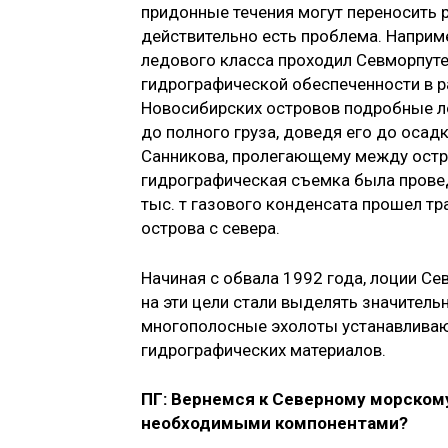
придонные течения могут переносить р
действительно есть проблема. Наприме
ледового класса проходил Севморпуте
гидрографической обеспеченности в р
Новосибирских островов подробные л
до полного груза, доведя его до осадк
Санникова, пролегающему между остр
гидрографическая съемка была проведе
тыс. т газового конденсата прошел тр
острова с севера.
Начиная с обвала 1992 года, лоции Се
на эти цели стали выделять значитель
многополосные эхолоты устанавливаю
гидрографических материалов.
ПГ: Вернемся к Северному морскому
необходимыми компонентами?