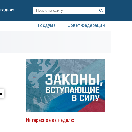
егодня»
Госдума
Совет Федерации
я
Авто
Недвижимость
Технологии
иза
Интересное за неделю