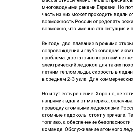
массы относительно теплых пресных 
многоводными реками Евразии. Но по
часть из них может проходить вдали о
возможность России определять режи
возможно, что именно эта ситуация и 
Выгоды две: плавание в режиме откры
сопровождения и глубоководная акват
проблема: достаточно короткий летне-
электрический ледокол для таких пох
летним теплом льды, скорость в ледян
в среднем 2-3 узла. Для коммерческих
Но и тут есть решение. Хорошо, не хо
напрямик вдали от материка, оплачива
проводку атомными ледоколами России
атомные ледоколы стоят у причала. Те
топливо, а обеспечение безопасности
команде. Обслуживание атомного ледок