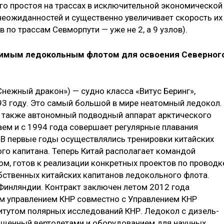
го простоя на трассах в исключительной экономической
 неожиданностей и существенно увеличивает скорость их
 по трассам Севморпути — уже не 2, а 9 узлов).
одимым ледокольным флотом для освоения Северног
Снежный дракон») — судно класса «Витус Беринг»,
993 году. Это самый большой в мире неатомный ледокол.
 а также автономный подводный аппарат арктического
таем и с 1994 года совершает регулярные плавания
. В первые годы осуществлялись тренировки китайских
го капитана. Теперь Китай располагает командой
ом, готов к реализации конкретных проектов по проводк
обственных китайских капитанов ледокольного флота.
 Финляндии. Контракт заключен летом 2012 года
м управлением КНР совместно с Управлением КНР
титутом полярных исследований КНР. Ледокол с дизель-
ащенный вертолетами и оборудованием для научных