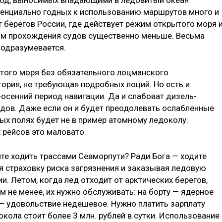
вод, выносимых впадающими в ледовитый океан
тенциально годных к использованию маршрутов много и
т берегов России, где действует режим открытого моря 
м прохождения судов существенно меньше. Весьма
подразумевается.
того моря без обязательного лоцманского
ория, не требующая подробных лоций. Но есть и
осенний период навигации. Да и слабоват дизель-
одов. Даже если он и будет преодолевать ослабленные
ых полях будет не в пример атомному ледоколу:
 рейсов это маловато.
тите ходить трассами Севморпути? Ради Бога — ходите
я страховку риска загрязнения и заказывая ледовую
. Летом, когда лед отходит от арктических берегов,
м не менее, их нужно обслуживать: на борту — ядерное
 — удовольствие недешевое. Нужно платить зарплату
ола стоит более 3 млн. рублей в сутки. Использование