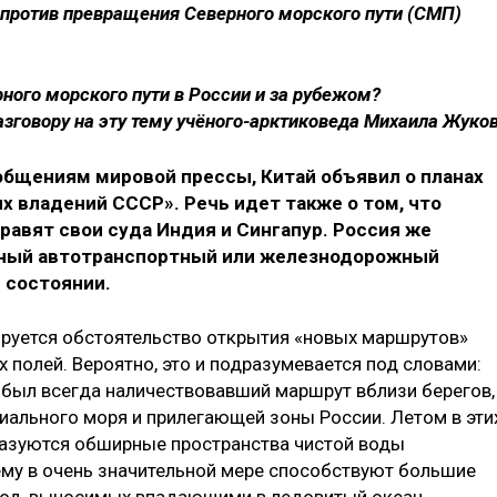
 против превращения Северного морского пути (СМП)
рного морского пути в России и за рубежом?
азговору на эту тему учёного-арктиковеда Михаила Жуко
общениям мировой прессы, Китай объявил о планах
 владений СССР». Речь идет также о том, что
правят свои суда Индия и Сингапур. Россия же
ный автотранспортный или железнодорожный
 состоянии.
руется обстоятельство открытия «новых маршрутов»
х полей. Вероятно, это и подразумевается под словами:
 был всегда наличествовавший маршрут вблизи берегов,
иального моря и прилегающей зоны России. Летом в эти
разуются обширные пространства чистой воды
му в очень значительной мере способствуют большие