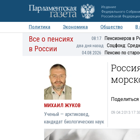
Издание
Федерального Собран
Российской Федераци
Политика
Экономика
Общество
В
Все о пенсиях
Фото
Авторы
Персоны
Мнения
Регионы
Пенсионеров в Р
08:17
Соцфонд: Средн
два дня назад
в России
Пенсию по старо
04.08.2026
Росси
морск
Поделиться
МИХАИЛ ЖУКОВ
09.04.2013 17:3
Ученый — арктиковед,
кандидат биологических наук