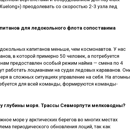
«Xuelong») преодолевать со скоростью 2-3 узла лед
капитанов для ледокольного флота сопоставима
докольных капитанов меньше, чем космонавтов. У нас
нов, в которой примерно 50 человек, а потребуется
нам предоставлен особый режим найма — смена по 4
т работать лоцманами на судах ледовых караванов. Он
беря в сложных ситуациях управление на себя. На атомны
ребуется для всей команды, формируются команды-
му глубины моря. Трассы Севморпути мелководны?
жное море у арктических берегов во многих местах
лема периодического обновления лоций, так как