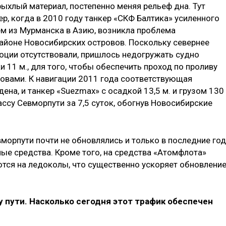
ыхлый материал, постепенно меняя рельеф дна. Тут
р, когда в 2010 году танкер «СКФ Балтика» усиленного
м из Мурманска в Азию, возникла проблема
айоне Новосибирских островов. Поскольку севернее
оции отсутствовали, пришлось недогружать судно
и 11 м., для того, чтобы обеспечить проход по проливу
овами. К навигации 2011 года соответствующая
на, и танкер «Suezmax» с осадкой 13,5 м. и грузом 130
ассу Севморпути за 7,5 суток, обогнув Новосибирские
вморпути почти не обновлялись и только в последние го
ные средства. Кроме того, на средства «Атомфлота»
тся на ледоколы, что существенно ускоряет обновлени
 пути. Насколько сегодня этот трафик обеспечен