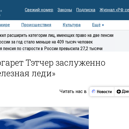
Свежий номер
Законы
Подписка
Журнал «РФ с
ия
и
 мире
Происшествия
Культура
Ещё
Медиацентр
Интервью
Колумнисты
Делова
ил расширить категории лиц, имеющих право на две пенсии
эксперт
оссии за год стало меньше на 409 тысяч человек
я пенсия по старости в России превысила 27,2 тысячи
гарет Тэтчер заслуженно
лезная леди»
Читать нас в