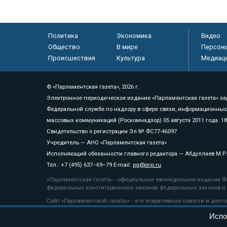
Политика
Экономика
Видео
Общество
В мире
Персон
Происшествия
Культура
Медиац
© «Парламентская газета», 2026 г.
Электронное периодическое издание «Парламентская газета» за
Федеральной службе по надзору в сфере связи, информационных
массовых коммуникаций (Роскомнадзор) 05 августа 2011 года. 1
Свидетельство о регистрации Эл № ФС77-46097
Учредитель — АНО «Парламентская газета»
Исполняющий обязанности главного редактора — Абдуллаев М.Р
Тел.: +7 (495) 637–69–79 E-mail:
pg@pnp.ru
«Парламентская газета» - официальное еженедельное издание Фе
федеральных конституционных законов, федеральных законов и а
Сайт «Парламентской газеты» - это оперативные новости и дост
«Парламентской газеты» активная ссылка на pnp.ru обязательна.
Испо
На информационном ресурсе применяются
рекомендательные т