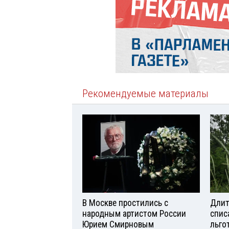
Рекомендуемые материалы
В Москве простились с
Длит
народным артистом России
спис
Юрием Смирновым
льго