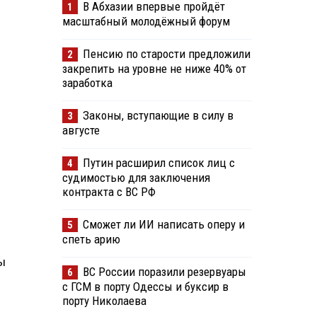
В Абхазии впервые пройдёт
1
масштабный молодёжный форум
Пенсию по старости предложили
2
закрепить на уровне не ниже 40% от
заработка
Законы, вступающие в силу в
3
августе
Путин расширил список лиц с
4
судимостью для заключения
контракта с ВС РФ
Сможет ли ИИ написать оперу и
5
спеть арию
ы
ВС России поразили резервуары
6
с ГСМ в порту Одессы и буксир в
порту Николаева