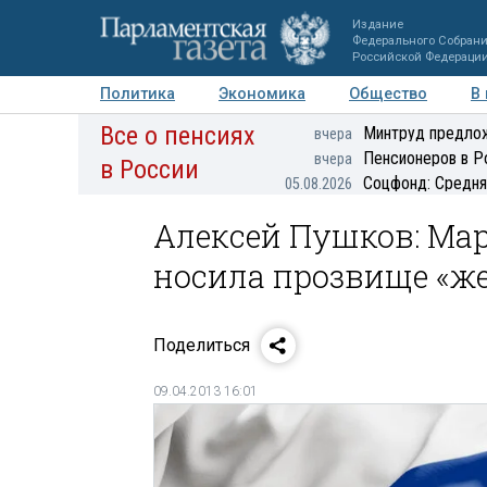
Издание
Федерального Собран
Российской Федераци
Политика
Экономика
Общество
В
Все о пенсиях
Фото
Авторы
Персоны
Мнения
Регионы
Минтруд предлож
вчера
Пенсионеров в Р
вчера
в России
Соцфонд: Средня
05.08.2026
Алексей Пушков: Мар
носила прозвище «же
Поделиться
09.04.2013 16:01