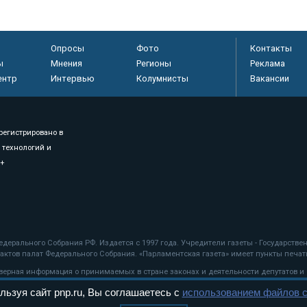
Опросы
Фото
Контакты
ы
Мнения
Регионы
Реклама
ентр
Интервью
Колумнисты
Вакансии
регистрировано в
 технологий и
8+
.
дерального Собрания РФ. Издается с 1997 года. Учредители газеты - Государств
ктов палат Федерального Собрания. «Парламентская газета» имеет пункты печати
оверная информация о принимаемых в стране законах и деятельности депутатов и
льзуя сайт pnp.ru, Вы соглашаетесь с
использованием файлов c
ехнологии