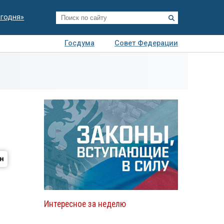
егодня»
Госдума
Совет Федерации
я
Авто
Недвижимость
Технологии
иза
Интересное за неделю