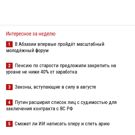
Интересное за неделю
В Абхазии впервые пройдёт масштабный
1
молодёжный форум
Пенсию по старости предложили закрепить на
2
уровне не ниже 40% от заработка
Законы, вступающие в силу в августе
3
Путин расширил список лиц с судимостью для
4
заключения контракта с ВС РФ
Сможет ли ИИ написать оперу и спеть арию
5