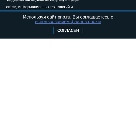
связи, информационных технологий и
массовых коммуникаций (Роскомнадзор) 05
Используя сайт pnp.ru, Вы соглашаетесь с
использованием файлов cookie
августа 2011 года. 18+
Свидетельство о регистрации Эл № ФС77-
СОГЛАСЕН
46097
Учредитель — АНО «Парламентская газета»
Исполняющий обязанности главного
редактора — Абдуллаев М.Р.
Тел.: +7 (495) 637–69–79 E-mail:
pg@pnp.ru
«Парламентская газета» - официальное еженедельное издание
Федерального Собрания РФ. Издается с 1997 года. Учредители
газеты - Государственная Дума и Совет Федерации РФ. Официальный
публикатор федеральных конституционных законов, федеральных
законов и актов палат Федерального Собрания. «Парламентская
газета» имеет пункты печати и представительства в десяти субъектах
федерации.
Сайт «Парламентской газеты» - это оперативные новости и
достоверная информация о принимаемых в стране законах и
деятельности депутатов и сенаторов. При использовании материалов
сайта «Парламентской газеты» активная ссылка на pnp.ru