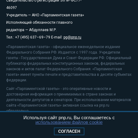
Свидетельство о регистрации Эл № ФС77-
46097
Учредитель — АНО «Парламентская газета»
Исполняющий обязанности главного
редактора — Абдуллаев М.Р.
Тел.: +7 (495) 637–69–79 E-mail:
pg@pnp.ru
«Парламентская газета» - официальное еженедельное издание
Федерального Собрания РФ. Издается с 1997 года. Учредители
газеты - Государственная Дума и Совет Федерации РФ. Официальный
публикатор федеральных конституционных законов, федеральных
законов и актов палат Федерального Собрания. «Парламентская
газета» имеет пункты печати и представительства в десяти субъектах
федерации.
Сайт «Парламентской газеты» - это оперативные новости и
достоверная информация о принимаемых в стране законах и
деятельности депутатов и сенаторов. При использовании материалов
сайта «Парламентской газеты» активная ссылка на pnp.ru
обязательна.
Используя сайт pnp.ru, Вы соглашаетесь с
На информационном ресурсе применяются
рекомендательные
использованием файлов cookie
технологии
Положение о защите персональных данных
СОГЛАСЕН