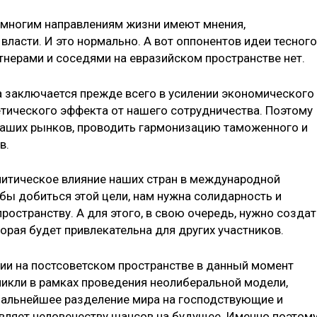
 многим направлениям жизни имеют мнения,
ласти. И это нормально. А вот оппонентов идеи тесного
нерами и соседями на евразийском пространстве нет.
 заключается прежде всего в усилении экономического
етического эффекта от нашего сотрудничества. Поэтому
наших рынков, проводить гармонизацию таможенного и
в.
литическое влияние наших стран в международной
бы добиться этой цели, нам нужна солидарность и
остранству. А для этого, в свою очередь, нужно создат
орая будет привлекательна для других участников.
ии на постсоветском пространстве в данный момент
никли в рамках проведения неолиберальной модели,
 Дальнейшее разделение мира на господствующие и
вляет человечеству шансов на будущее. Именно поэтом