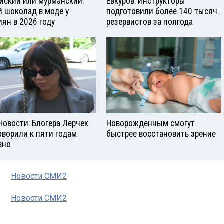
йский или мурманский:
Евкуров: Инструкторы
й шоколад в моде у
подготовили более 140 тысяч
иян в 2026 году
резервистов за полгода
Новости: Блогера Лерчек
Новорожденным смогут
оворили к пяти годам
быстрее восстановить зрение
вно
Новости СМИ2
Новости СМИ2