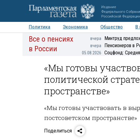
Издание
Федерального Собран
Российской Федераци
Политика
Экономика
Общество
В
Все о пенсиях
Фото
Авторы
Персоны
Мнения
Регионы
Минтруд предлож
вчера
Пенсионеров в Р
вчера
в России
Соцфонд: Средня
05.08.2026
«Мы готовы участвов
политической страте
пространстве»
«Мы готовы участвовать в вы
постсоветском пространстве»
Поделиться