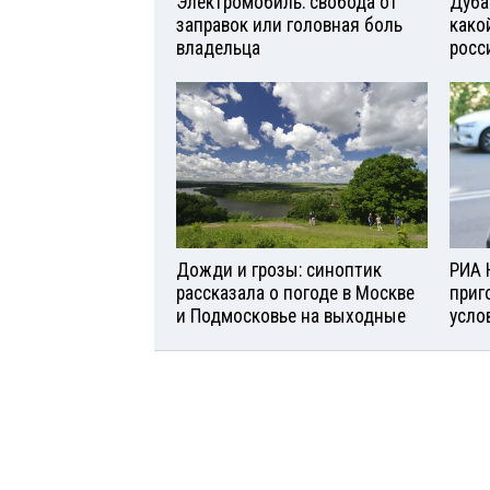
Электромобиль: свобода от
Дуба
заправок или головная боль
како
владельца
росс
Дожди и грозы: синоптик
РИА 
рассказала о погоде в Москве
приг
и Подмосковье на выходные
усло