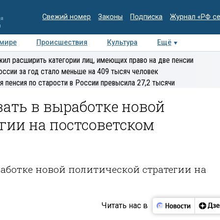
Свежий номер
Законы
Подписка
Журнал «РФ с
ия
и
 мире
Происшествия
Культура
Ещё
Медиацентр
Интервью
Колумнисты
Делова
ил расширить категории лиц, имеющих право на две пенсии
эксперт
оссии за год стало меньше на 409 тысяч человек
я пенсия по старости в России превысила 27,2 тысячи
ать в выработке новой
гии на постсоветском
работке новой политической стратегии на
Читать нас в