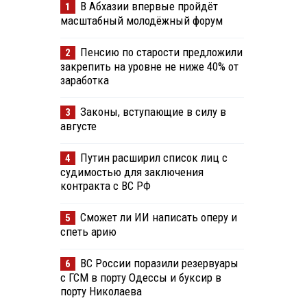
В Абхазии впервые пройдёт
1
масштабный молодёжный форум
Пенсию по старости предложили
2
закрепить на уровне не ниже 40% от
заработка
Законы, вступающие в силу в
3
августе
Путин расширил список лиц с
4
судимостью для заключения
контракта с ВС РФ
Сможет ли ИИ написать оперу и
5
спеть арию
ВС России поразили резервуары
6
с ГСМ в порту Одессы и буксир в
порту Николаева