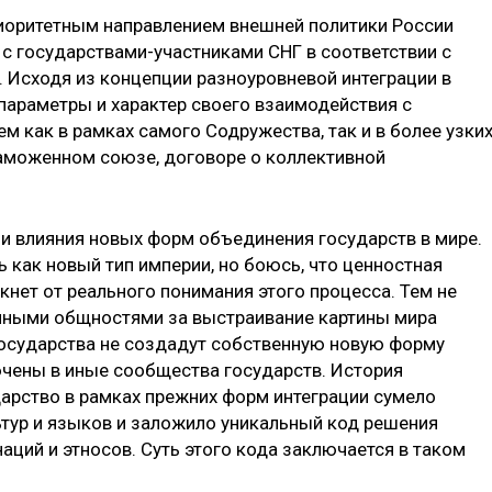
риоритетным направлением внешней политики России
 с государствами-участниками СНГ в соответствии с
 Исходя из концепции разноуровневой интеграции в
параметры и характер своего взаимодействия с
м как в рамках самого Содружества, так и в более узки
таможенном союзе, договоре о коллективной
и влияния новых форм объединения государств в мире.
как новый тип империи, но боюсь, что ценностная
кнет от реального понимания этого процесса. Тем не
пными общностями за выстраивание картины мира
государства не создадут собственную новую форму
ючены в иные сообщества государств. История
дарство в рамках прежних форм интеграции сумело
ьтур и языков и заложило уникальный код решения
ций и этносов. Суть этого кода заключается в таком