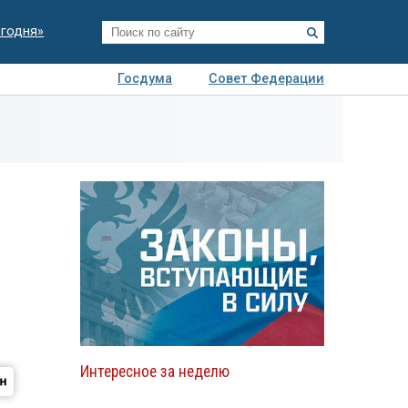
егодня»
Госдума
Совет Федерации
я
Авто
Недвижимость
Технологии
иза
Интересное за неделю