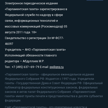
Электронное периодическое издание
«Парламентская газета» зарегистрировано в
Федеральной службе по надзору в сфере
связи, информационных технологий и
массовых коммуникаций (Роскомнадзор) 05
августа 2011 года. 18+
Свидетельство о регистрации Эл № ФС77-
46097
Учредитель — АНО «Парламентская газета»
Исполняющий обязанности главного
редактора — Абдуллаев М.Р.
Тел.: +7 (495) 637–69–79 E-mail:
pg@pnp.ru
«Парламентская газета» - официальное еженедельное издание
Федерального Собрания РФ. Издается с 1997 года. Учредители
газеты - Государственная Дума и Совет Федерации РФ. Официальный
публикатор федеральных конституционных законов, федеральных
законов и актов палат Федерального Собрания. «Парламентская
газета» имеет пункты печати и представительства в десяти субъектах
федерации.
Сайт «Парламентской газеты» - это оперативные новости и